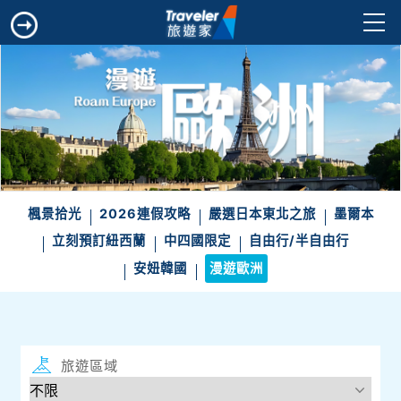
楓景拾光
2026連假攻略
嚴選日本東北之旅
墨爾本
立刻預訂紐西蘭
中四國限定
自由行/半自由行
安妞韓國
漫遊歐洲
旅遊區域