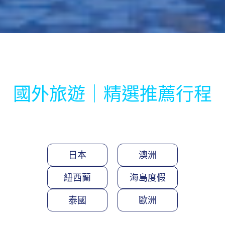
國外旅遊｜精選推薦行程
日本
澳洲
紐西蘭
海島度假
泰國
歐洲