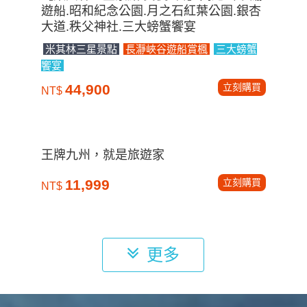
遊船.昭和紀念公園.月之石紅葉公園.銀杏
大道.秩父神社.三大螃蟹饗宴
米其林三星景點
長瀞峽谷遊船賞楓
三大螃蟹
饗宴
立刻購買
44,900
NT$
王牌九州，就是旅遊家
立刻購買
11,999
NT$
更多