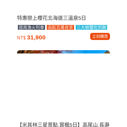
特惠戀上櫻花北海道三溫泉5日
道南漁火列車
函館百萬夜景
三大螃蟹吃到飽
立刻購買
31,900
NT$
【米其林三星景點.賞楓5日】高尾山.長瀞