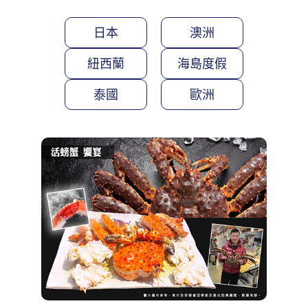
日本
澳洲
紐西蘭
海島度假
泰國
歐洲