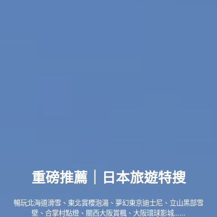
重磅推薦｜日本旅遊特搜
暢玩北海道滑雪、東北賞櫻泡湯、夢幻東京迪士尼、立山黑部雪
壁、合掌村點燈、關西大阪賞楓、大阪環球影城......