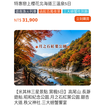
特惠戀上櫻花北海道三溫泉5日
道南漁火列車
函館百萬夜景
三大螃蟹吃到飽
立刻購買
31,900
NT$
【米其林三星景點.賞楓5日】高尾山.長瀞
遊船.昭和紀念公園.月之石紅葉公園.銀杏
大道.秩父神社.三大螃蟹饗宴