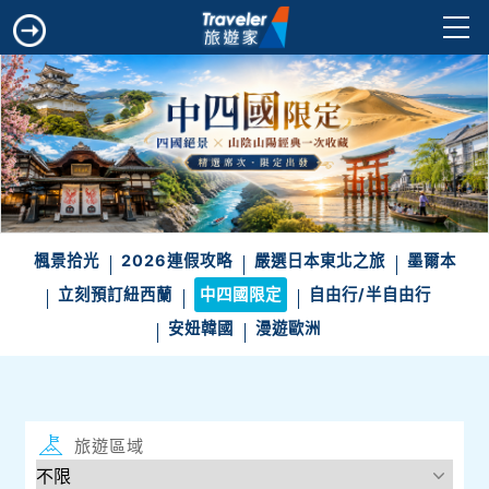
楓景拾光
2026連假攻略
嚴選日本東北之旅
墨爾本
立刻預訂紐西蘭
中四國限定
自由行/半自由行
安妞韓國
漫遊歐洲
旅遊區域