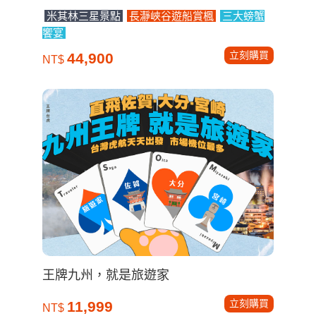
米其林三星景點
長瀞峽谷遊船賞楓
三大螃蟹
饗宴
立刻購買
44,900
NT$
王牌九州，就是旅遊家
立刻購買
11,999
NT$