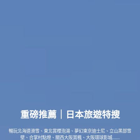
重磅推薦｜日本旅遊特搜
暢玩北海道滑雪、東北賞櫻泡湯、夢幻東京迪士尼、立山黑部雪
壁、合掌村點燈、關西大阪賞楓、大阪環球影城......