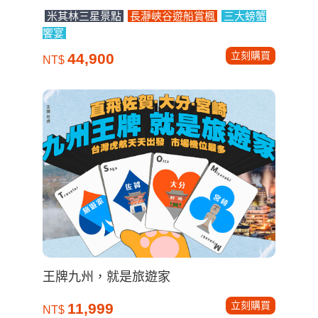
米其林三星景點
長瀞峽谷遊船賞楓
三大螃蟹
饗宴
立刻購買
44,900
NT$
王牌九州，就是旅遊家
立刻購買
11,999
NT$