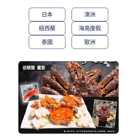
日本
澳洲
紐西蘭
海島度假
泰國
歐洲