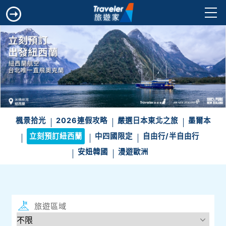
楓景拾光
2026連假攻略
嚴選日本東北之旅
墨爾本
立刻預訂紐西蘭
中四國限定
自由行/半自由行
安妞韓國
漫遊歐洲
旅遊區域