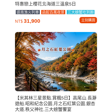
特惠戀上櫻花北海道三溫泉5日
道南漁火列車
函館百萬夜景
三大螃蟹吃到飽
立刻購買
31,900
NT$
【米其林三星景點.賞楓5日】高尾山.長瀞
遊船.昭和紀念公園.月之石紅葉公園.銀杏
大道.秩父神社.三大螃蟹饗宴