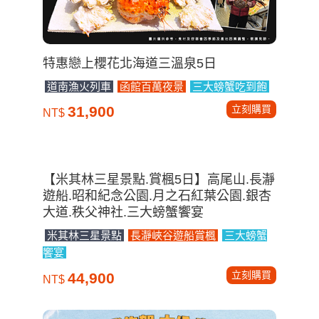
立刻購買
31,900
NT$
【米其林三星景點.賞楓5日】高尾山.長瀞
遊船.昭和紀念公園.月之石紅葉公園.銀杏
大道.秩父神社.三大螃蟹饗宴
米其林三星景點
長瀞峽谷遊船賞楓
三大螃蟹
饗宴
立刻購買
44,900
NT$