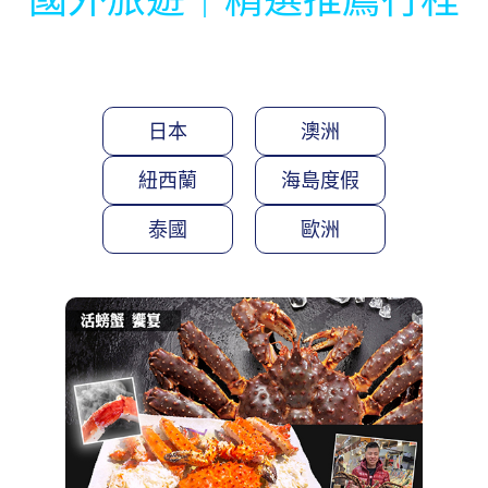
紐西蘭
海島度假
泰國
歐洲
特惠戀上櫻花北海道三溫泉5日
道南漁火列車
函館百萬夜景
三大螃蟹吃到飽