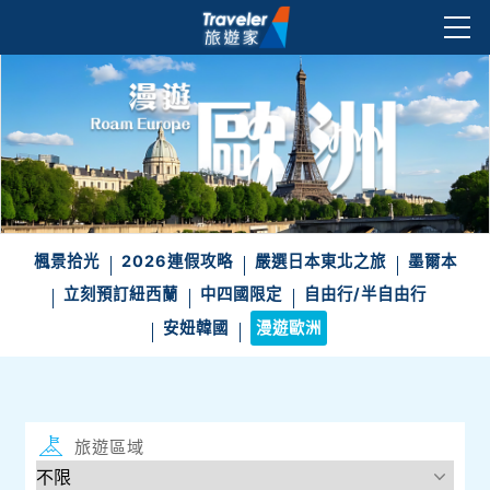
楓景拾光
2026連假攻略
嚴選日本東北之旅
墨爾本
立刻預訂紐西蘭
中四國限定
自由行/半自由行
安妞韓國
漫遊歐洲
旅遊區域
目的地
出發地