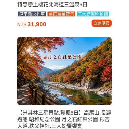
特惠戀上櫻花北海道三溫泉5日
道南漁火列車
函館百萬夜景
三大螃蟹吃到飽
立刻購買
31,900
NT$
【米其林三星景點.賞楓5日】高尾山.長瀞
遊船.昭和紀念公園.月之石紅葉公園.銀杏
大道.秩父神社.三大螃蟹饗宴