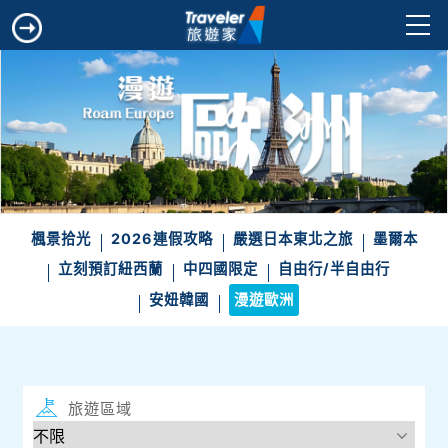
楓景拾光
2026連假攻略
嚴選日本東北之旅
墨爾本
立刻預訂紐西蘭
中四國限定
自由行/半自由行
安妞韓國
漫遊歐洲
旅遊區域