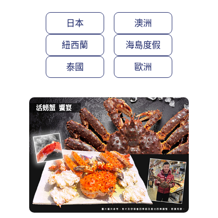
日本
澳洲
紐西蘭
海島度假
泰國
歐洲