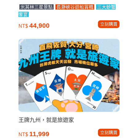
米其林三星景點
長瀞峽谷遊船賞楓
三大螃蟹
饗宴
立刻購買
44,900
NT$
王牌九州，就是旅遊家
立刻購買
11,999
NT$