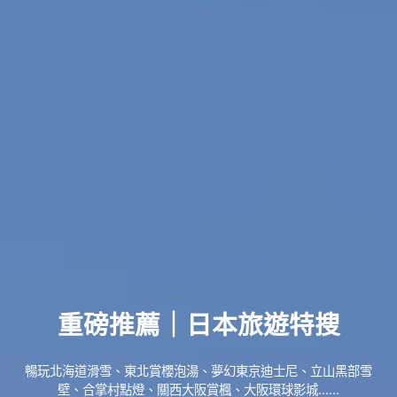
重磅推薦｜日本旅遊特搜
暢玩北海道滑雪、東北賞櫻泡湯、夢幻東京迪士尼、立山黑部雪
壁、合掌村點燈、關西大阪賞楓、大阪環球影城......