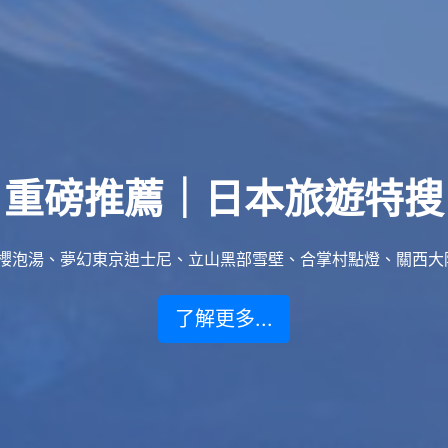
重磅推薦｜日本旅遊特搜
泡湯、夢幻東京迪士尼、立山黑部雪壁、合掌村點燈、關西大阪賞楓
了解更多...