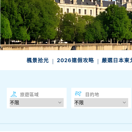
楓景拾光
2026連假攻略
嚴選日本
旅遊區域
目的地