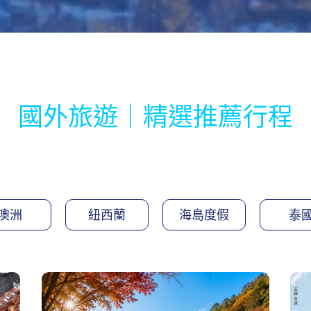
國外旅遊｜精選推薦行程
澳洲
紐西蘭
海島度假
泰