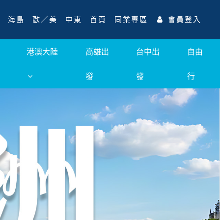
海島
歐／美
中東
首頁
同業專區
會員登入
港澳大陸
高雄出
台中出
自由
發
發
行