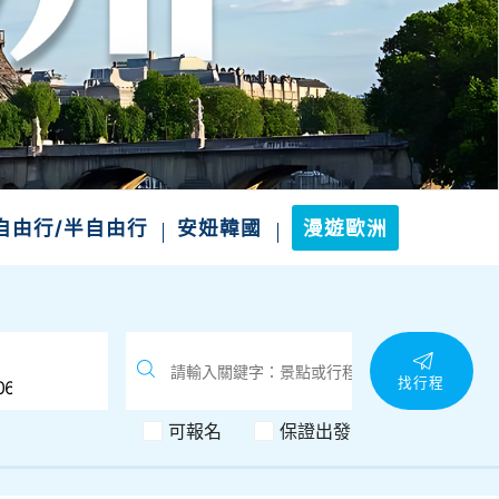
自由行/半自由行
安妞韓國
漫遊歐洲
找行程
可報名
保證出發