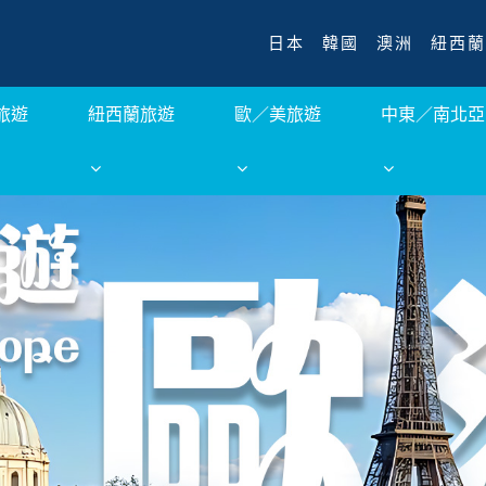
日本
韓國
澳洲
紐西蘭
旅遊
紐西蘭旅遊
歐／美旅遊
中東／南北亞