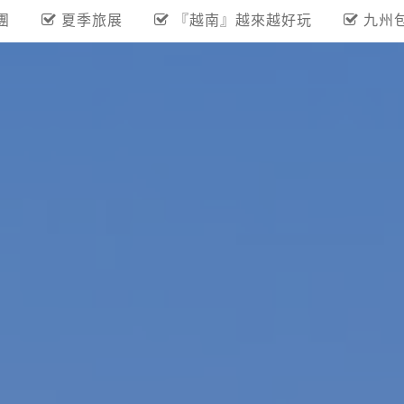
團
夏季旅展
『越南』越來越好玩
九州