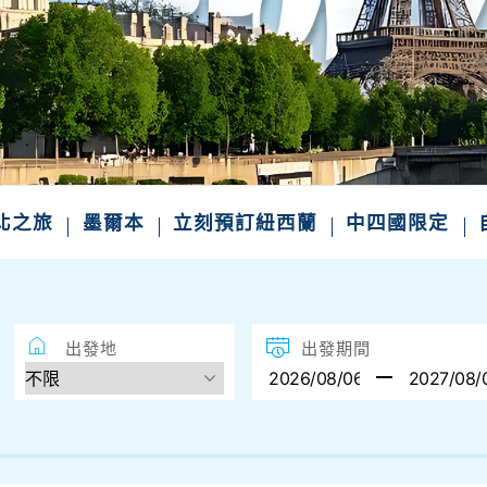
東北之旅
墨爾本
立刻預訂紐西蘭
中四國限定
出發地
出發期間