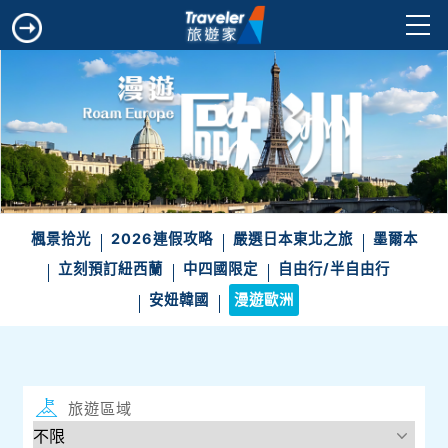
楓景拾光
2026連假攻略
嚴選日本東北之旅
墨爾本
立刻預訂紐西蘭
中四國限定
自由行/半自由行
安妞韓國
漫遊歐洲
旅遊區域