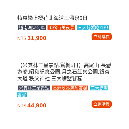
特惠戀上櫻花北海道三溫泉5日
道南漁火列車
函館百萬夜景
三大螃蟹吃到飽
立刻購買
31,900
NT$
【米其林三星景點.賞楓5日】高尾山.長瀞
遊船.昭和紀念公園.月之石紅葉公園.銀杏
大道.秩父神社.三大螃蟹饗宴
米其林三星景點
長瀞峽谷遊船賞楓
三大螃蟹
饗宴
立刻購買
44,900
NT$