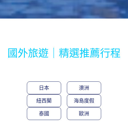
國外旅遊｜精選推薦行程
日本
澳洲
紐西蘭
海島度假
泰國
歐洲