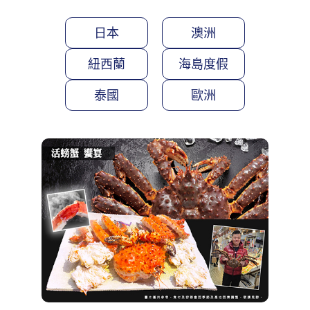
日本
澳洲
紐西蘭
海島度假
泰國
歐洲