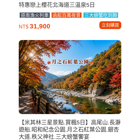
特惠戀上櫻花北海道三溫泉5日
道南漁火列車
函館百萬夜景
三大螃蟹吃到飽
立刻購買
31,900
NT$
【米其林三星景點.賞楓5日】高尾山.長瀞
遊船.昭和紀念公園.月之石紅葉公園.銀杏
大道.秩父神社.三大螃蟹饗宴