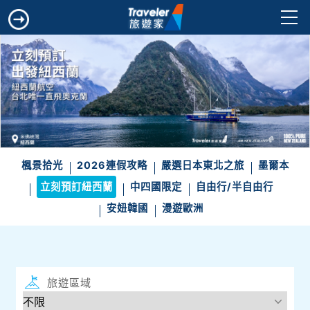
楓景拾光
2026連假攻略
嚴選日本東北之旅
墨爾本
立刻預訂紐西蘭
中四國限定
自由行/半自由行
安妞韓國
漫遊歐洲
旅遊區域