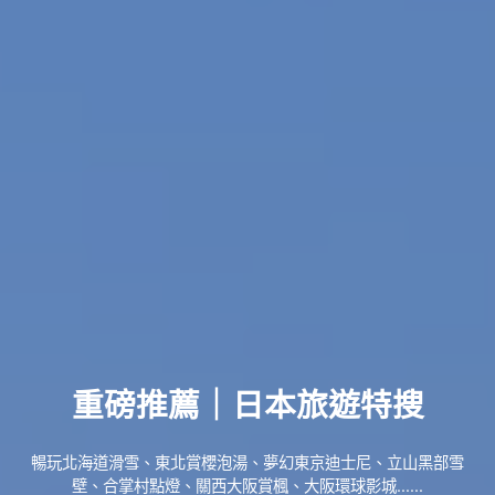
重磅推薦｜日本旅遊特搜
暢玩北海道滑雪、東北賞櫻泡湯、夢幻東京迪士尼、立山黑部雪
壁、合掌村點燈、關西大阪賞楓、大阪環球影城......