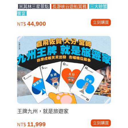
米其林三星景點
長瀞峽谷遊船賞楓
三大螃蟹
饗宴
立刻購買
44,900
NT$
王牌九州，就是旅遊家
立刻購買
11,999
NT$