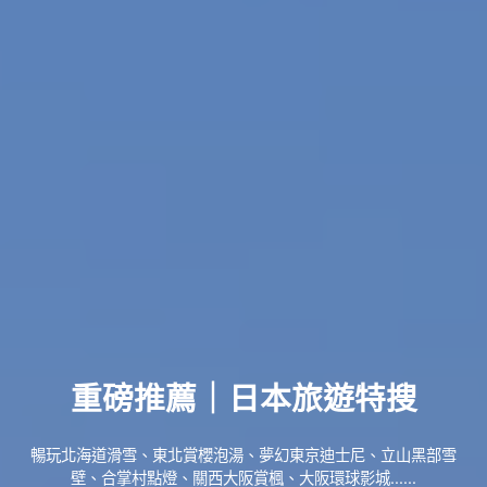
重磅推薦｜日本旅遊特搜
暢玩北海道滑雪、東北賞櫻泡湯、夢幻東京迪士尼、立山黑部雪
壁、合掌村點燈、關西大阪賞楓、大阪環球影城......