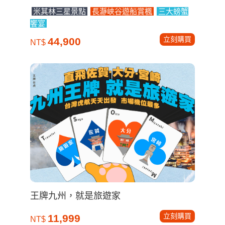
米其林三星景點
長瀞峽谷遊船賞楓
三大螃蟹
饗宴
立刻購買
44,900
NT$
王牌九州，就是旅遊家
立刻購買
11,999
NT$