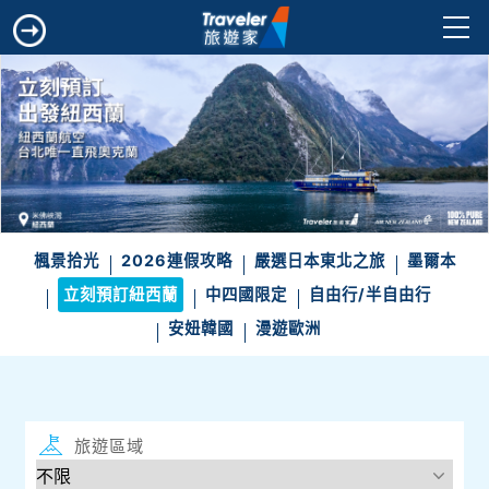
楓景拾光
2026連假攻略
嚴選日本東北之旅
墨爾本
立刻預訂紐西蘭
中四國限定
自由行/半自由行
安妞韓國
漫遊歐洲
旅遊區域