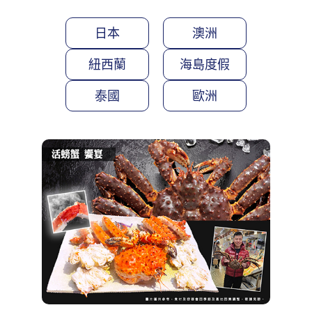
日本
澳洲
紐西蘭
海島度假
泰國
歐洲