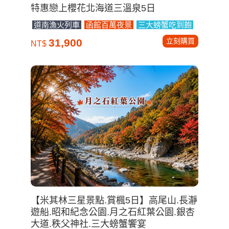
特惠戀上櫻花北海道三溫泉5日
道南漁火列車
函館百萬夜景
三大螃蟹吃到飽
立刻購買
31,900
NT$
【米其林三星景點.賞楓5日】高尾山.長瀞
遊船.昭和紀念公園.月之石紅葉公園.銀杏
大道.秩父神社.三大螃蟹饗宴