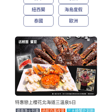
紐西蘭
海島度假
泰國
歐洲
特惠戀上櫻花北海道三溫泉5日
道南漁火列車
函館百萬夜景
三大螃蟹吃到飽