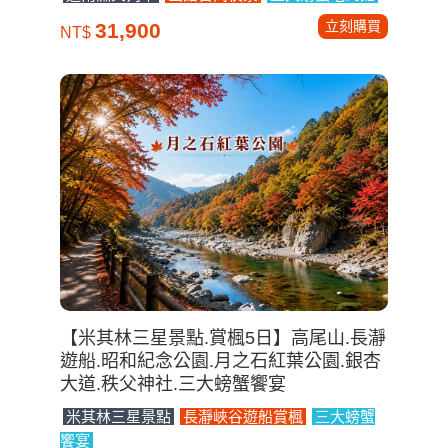
立刻購買
31,900
NT$
【米其林三星景點.賞楓5日】高尾山.長瀞
遊船.昭和紀念公園.月之石紅葉公園.銀杏
大道.秩父神社.三大螃蟹饗宴
米其林三星景點
長瀞峽谷遊船賞楓
三大螃蟹
饗宴