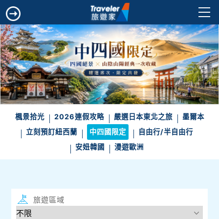
楓景拾光
2026連假攻略
嚴選日本東北之旅
墨爾本
立刻預訂紐西蘭
中四國限定
自由行/半自由行
安妞韓國
漫遊歐洲
旅遊區域