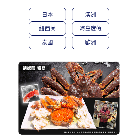
日本
澳洲
紐西蘭
海島度假
泰國
歐洲