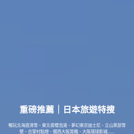
重磅推薦｜日本旅遊特搜
暢玩北海道滑雪、東北賞櫻泡湯、夢幻東京迪士尼、立山黑部雪
壁、合掌村點燈、關西大阪賞楓、大阪環球影城......