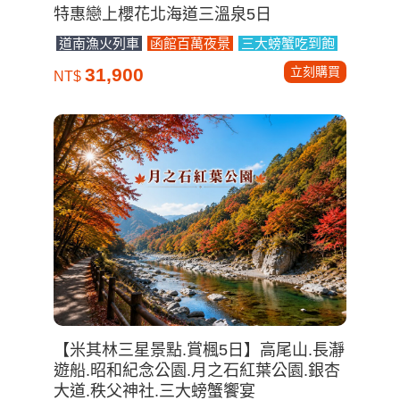
特惠戀上櫻花北海道三溫泉5日
道南漁火列車
函館百萬夜景
三大螃蟹吃到飽
立刻購買
31,900
NT$
【米其林三星景點.賞楓5日】高尾山.長瀞
遊船.昭和紀念公園.月之石紅葉公園.銀杏
大道.秩父神社.三大螃蟹饗宴