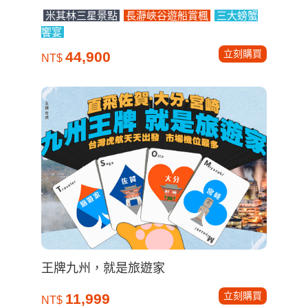
米其林三星景點
長瀞峽谷遊船賞楓
三大螃蟹
饗宴
立刻購買
44,900
NT$
王牌九州，就是旅遊家
立刻購買
11,999
NT$