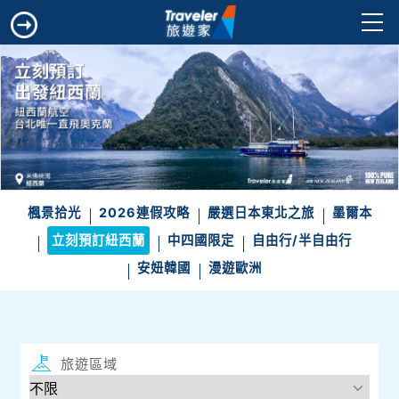
楓景拾光
2026連假攻略
嚴選日本東北之旅
墨爾本
立刻預訂紐西蘭
中四國限定
自由行/半自由行
安妞韓國
漫遊歐洲
旅遊區域