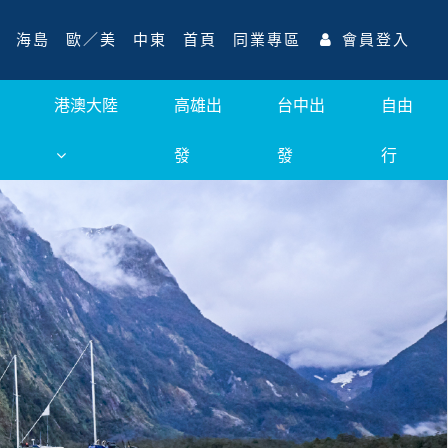
海島
歐／美
中東
首頁
同業專區
會員登入
港澳大陸
高雄出
台中出
自由
發
發
行