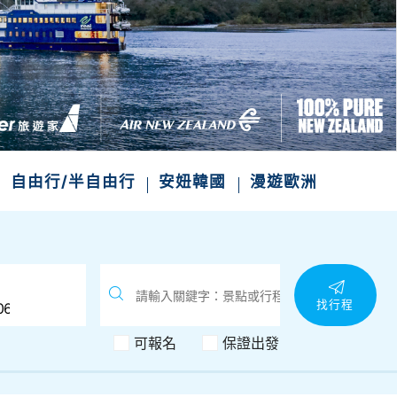
自由行/半自由行
安妞韓國
漫遊歐洲
找行程
可報名
保證出發