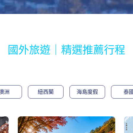
國外旅遊｜精選推薦行程
澳洲
紐西蘭
海島度假
泰