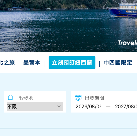
北之旅
墨爾本
立刻預訂紐西蘭
中四國限定
出發地
出發期間