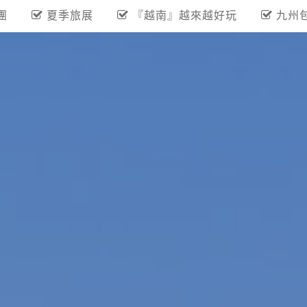
團
夏季旅展
『越南』越來越好玩
九州