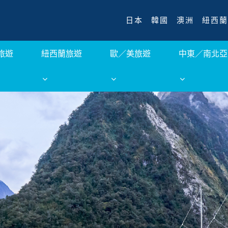
日本
韓國
澳洲
紐西蘭
旅遊
紐西蘭旅遊
歐／美旅遊
中東／南北亞