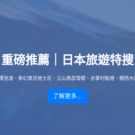
重磅推薦｜日本旅遊特搜
泡湯、夢幻東京迪士尼、立山黑部雪壁、合掌村點燈、關西大阪賞楓
了解更多...