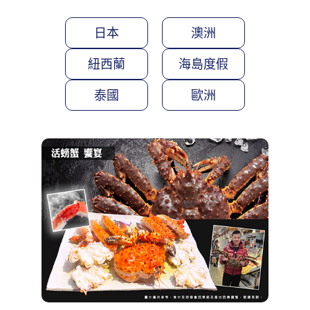
日本
澳洲
紐西蘭
海島度假
泰國
歐洲