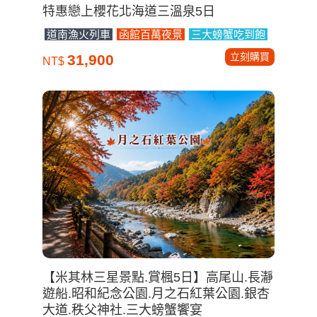
特惠戀上櫻花北海道三溫泉5日
道南漁火列車
函館百萬夜景
三大螃蟹吃到飽
立刻購買
31,900
NT$
【米其林三星景點.賞楓5日】高尾山.長瀞
遊船.昭和紀念公園.月之石紅葉公園.銀杏
大道.秩父神社.三大螃蟹饗宴