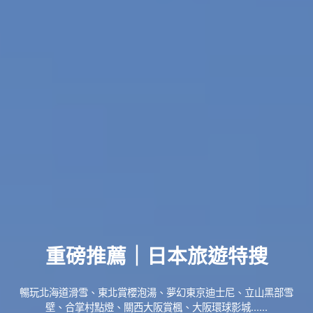
重磅推薦｜日本旅遊特搜
暢玩北海道滑雪、東北賞櫻泡湯、夢幻東京迪士尼、立山黑部雪
壁、合掌村點燈、關西大阪賞楓、大阪環球影城......