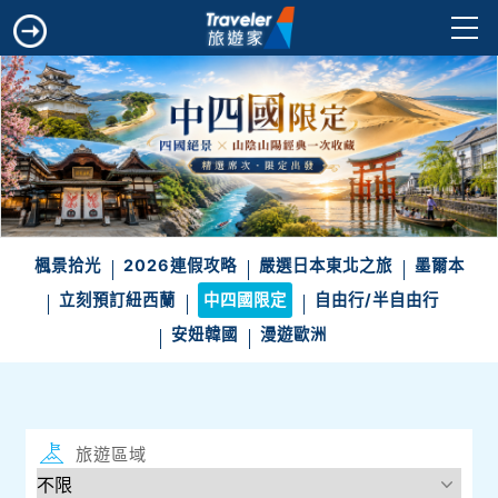
楓景拾光
2026連假攻略
嚴選日本東北之旅
墨爾本
立刻預訂紐西蘭
中四國限定
自由行/半自由行
安妞韓國
漫遊歐洲
旅遊區域