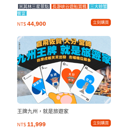
米其林三星景點
長瀞峽谷遊船賞楓
三大螃蟹
饗宴
立刻購買
44,900
NT$
王牌九州，就是旅遊家
立刻購買
11,999
NT$