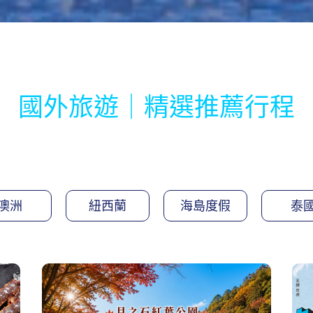
國外旅遊｜精選推薦行程
澳洲
紐西蘭
海島度假
泰