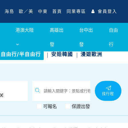
海島
歐／美
中東
首頁
同業專區
會員登入
港澳大陸
高雄出
台中出
自由
發
發
行
自由行/半自由行
安妞韓國
漫遊歐洲
找行程
可報名
保證出發