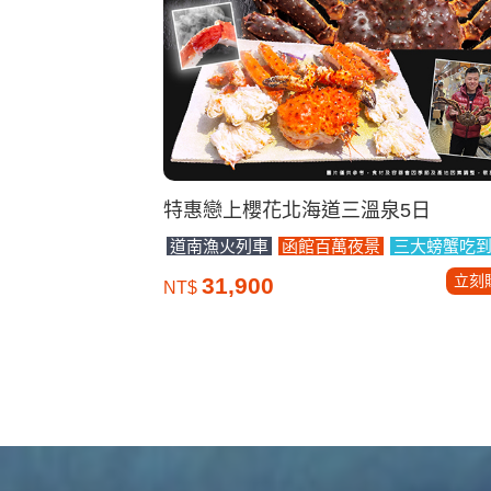
特惠戀上櫻花北海道三溫泉5日
道南漁火列車
函館百萬夜景
三大螃蟹吃
立刻
31,900
NT$