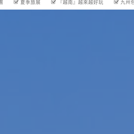
團
夏季旅展
『越南』越來越好玩
九州