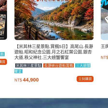
【米其林三星景點.賞楓5日】高尾山.長瀞
王
遊船.昭和紀念公園.月之石紅葉公園.銀杏
到飽
大道.秩父神社.三大螃蟹饗宴
NT
購買
米其林三星景點
長瀞峽谷遊船賞楓
三大螃蟹
饗宴
立刻購買
44,900
NT$