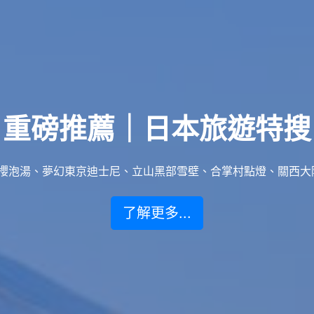
重磅推薦｜日本旅遊特搜
泡湯、夢幻東京迪士尼、立山黑部雪壁、合掌村點燈、關西大阪賞楓
了解更多...