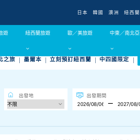
日本
韓國
澳洲
紐西蘭
旅遊
紐西蘭旅遊
歐／美旅遊
中東／南北亞
北之旅
墨爾本
立刻預訂紐西蘭
中四國限定
出發地
出發期間