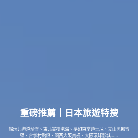
重磅推薦｜日本旅遊特搜
暢玩北海道滑雪、東北賞櫻泡湯、夢幻東京迪士尼、立山黑部雪
壁、合掌村點燈、關西大阪賞楓、大阪環球影城......