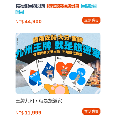
米其林三星景點
長瀞峽谷遊船賞楓
三大螃蟹
饗宴
立刻購買
44,900
NT$
王牌九州，就是旅遊家
立刻購買
11,999
NT$