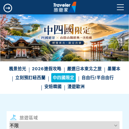
楓景拾光
2026連假攻略
嚴選日本東北之旅
墨爾本
立刻預訂紐西蘭
中四國限定
自由行/半自由行
安妞韓國
漫遊歐洲
旅遊區域