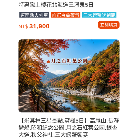
特惠戀上櫻花北海道三溫泉5日
道南漁火列車
函館百萬夜景
三大螃蟹吃到飽
立刻購買
31,900
NT$
【米其林三星景點.賞楓5日】高尾山.長瀞
遊船.昭和紀念公園.月之石紅葉公園.銀杏
大道.秩父神社.三大螃蟹饗宴