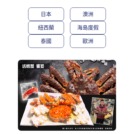
日本
澳洲
紐西蘭
海島度假
泰國
歐洲