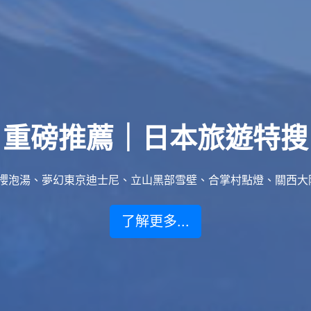
重磅推薦｜日本旅遊特搜
泡湯、夢幻東京迪士尼、立山黑部雪壁、合掌村點燈、關西大阪賞楓
了解更多...