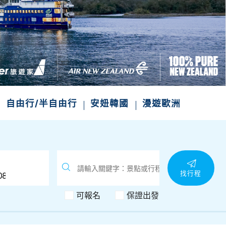
自由行/半自由行
安妞韓國
漫遊歐洲
找行程
可報名
保證出發