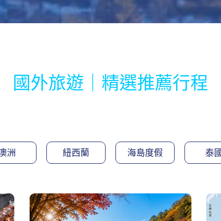
國外旅遊｜精選推薦行程
澳洲
紐西蘭
海島度假
泰