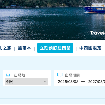
北之旅
墨爾本
立刻預訂紐西蘭
中四國限定
出發地
出發期間