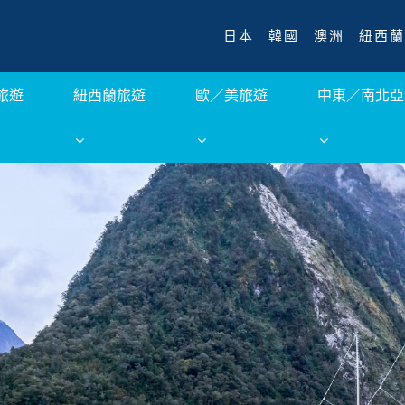
日本
韓國
澳洲
紐西蘭
旅遊
紐西蘭旅遊
歐／美旅遊
中東／南北亞