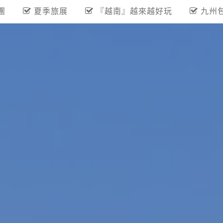
團
夏季旅展
『越南』越來越好玩
九州