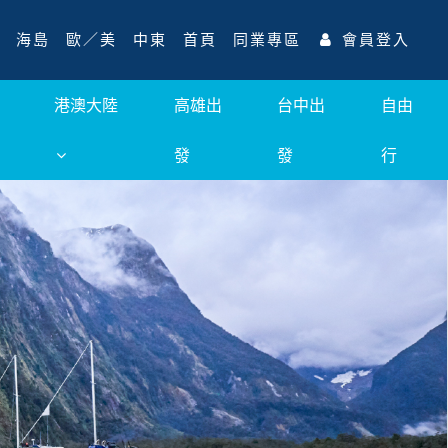
海島
歐／美
中東
首頁
同業專區
會員登入
港澳大陸
高雄出
台中出
自由
發
發
行