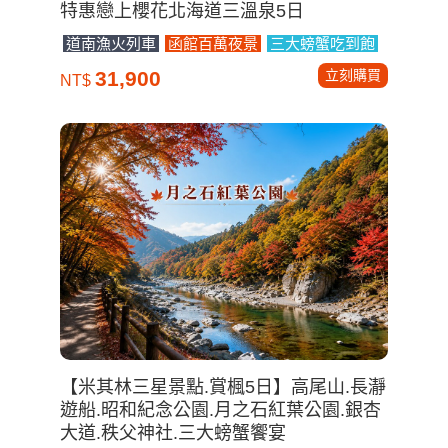
特惠戀上櫻花北海道三溫泉5日
道南漁火列車
函館百萬夜景
三大螃蟹吃到飽
立刻購買
31,900
NT$
【米其林三星景點.賞楓5日】高尾山.長瀞
遊船.昭和紀念公園.月之石紅葉公園.銀杏
大道.秩父神社.三大螃蟹饗宴