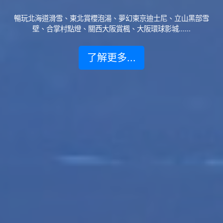
暢玩北海道滑雪、東北賞櫻泡湯、夢幻東京迪士尼、立山黑部雪
壁、合掌村點燈、關西大阪賞楓、大阪環球影城......
了解更多...