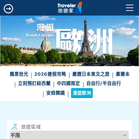
楓景拾光
2026連假攻略
嚴選日本東北之旅
墨爾本
立刻預訂紐西蘭
中四國限定
自由行/半自由行
安妞韓國
漫遊歐洲
旅遊區域