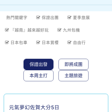
熱門關鍵字
保證出團
夏季旅展
『越南』越來越好玩
九州包機
日本包車
日本賞櫻
自由行
保證出發
即將成團
本周主打
主題旅遊
元氣夢幻佐賀大分5日