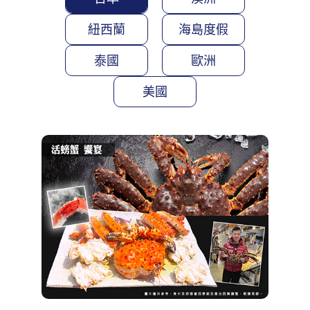
紐西蘭
海島度假
泰國
歐洲
美國