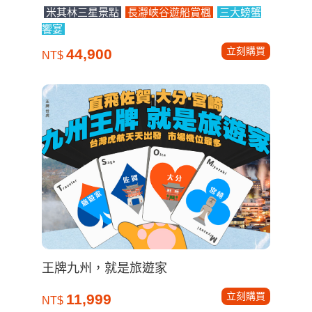
米其林三星景點
長瀞峽谷遊船賞楓
三大螃蟹
饗宴
立刻購買
44,900
NT$
王牌九州，就是旅遊家
立刻購買
11,999
NT$