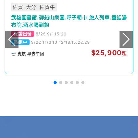
佐賀
大分
佐賀牛
武雄圖書館.御船山樂園.呼子朝市.旅人列車.童話湯
布院.酒水喝到飽
保證出發
8/25 9/1.15.29
熱銷中
9/22 11/3.10 12/18.15.22.29
$
25,900
起
🛫 虎航 早去午回