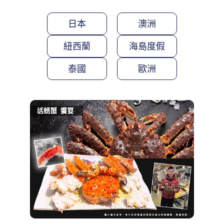
日本
澳洲
紐西蘭
海島度假
泰國
歐洲