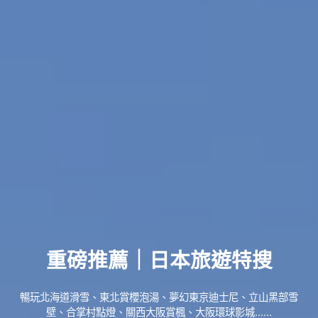
重磅推薦｜日本旅遊特搜
暢玩北海道滑雪、東北賞櫻泡湯、夢幻東京迪士尼、立山黑部雪
壁、合掌村點燈、關西大阪賞楓、大阪環球影城......