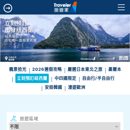
楓景拾光
2026連假攻略
嚴選日本東北之旅
墨爾本
立刻預訂紐西蘭
中四國限定
自由行/半自由行
安妞韓國
漫遊歐洲
旅遊區域