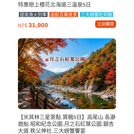
特惠戀上櫻花北海道三溫泉5日
道南漁火列車
函館百萬夜景
三大螃蟹吃到飽
立刻購買
31,900
NT$
【米其林三星景點.賞楓5日】高尾山.長瀞
遊船.昭和紀念公園.月之石紅葉公園.銀杏
大道.秩父神社.三大螃蟹饗宴