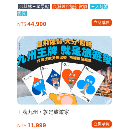
米其林三星景點
長瀞峽谷遊船賞楓
三大螃蟹
饗宴
立刻購買
44,900
NT$
王牌九州，就是旅遊家
立刻購買
11,999
NT$