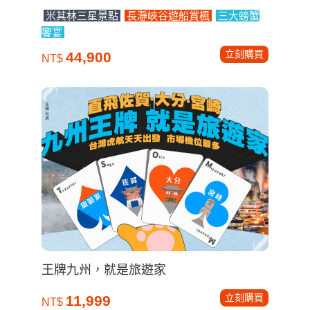
米其林三星景點
長瀞峽谷遊船賞楓
三大螃蟹
饗宴
立刻購買
44,900
NT$
王牌九州，就是旅遊家
立刻購買
11,999
NT$