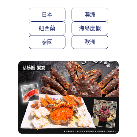
日本
澳洲
紐西蘭
海島度假
泰國
歐洲