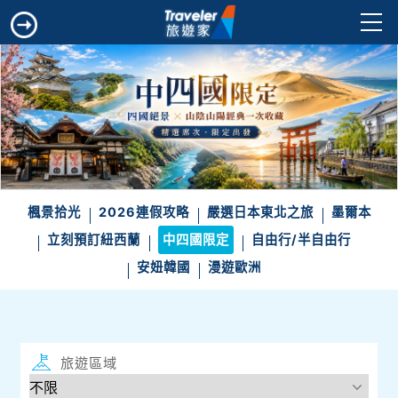
楓景拾光
2026連假攻略
嚴選日本東北之旅
墨爾本
立刻預訂紐西蘭
中四國限定
自由行/半自由行
安妞韓國
漫遊歐洲
旅遊區域