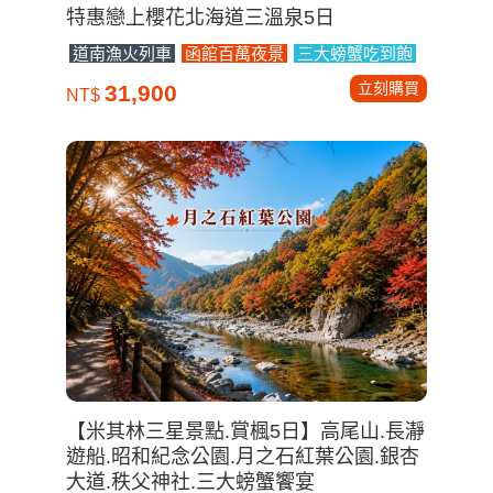
特惠戀上櫻花北海道三溫泉5日
道南漁火列車
函館百萬夜景
三大螃蟹吃到飽
立刻購買
31,900
NT$
【米其林三星景點.賞楓5日】高尾山.長瀞
遊船.昭和紀念公園.月之石紅葉公園.銀杏
大道.秩父神社.三大螃蟹饗宴