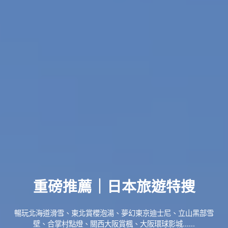
重磅推薦｜日本旅遊特搜
暢玩北海道滑雪、東北賞櫻泡湯、夢幻東京迪士尼、立山黑部雪
壁、合掌村點燈、關西大阪賞楓、大阪環球影城......