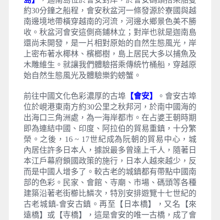
約30分鐘之船程，會安秋盆河一條發源於寮國與越
南邊境地帶橫穿越南的河流，河邊水鄉景色美不勝
收。秋盆河會安這側商鋪林立；對岸也就是迦南島
還尚未開發，是一片相對原始的自然生態風光，岸
上密布著水椰林、檳榔樹，島上居民大多以捕魚及
木雕維生。就讓我們體驗搭乘傳統竹桶船，穿越原
始自然生態風光及體驗樂釣螃蟹。
前往中國文化色彩濃厚的古埠
【會安】
。會安古埠
位於峴港東南方約30公里之秋邦河，於南中國海的
出海口三角洲處，為一海岸都市。在占婆王朝時期
即為連結中國、印度、阿拉伯的貿易重鎮，十分繁
榮。之後，16 ~ 17世紀成為阮朝的貿易中心，城
內居住許多日本人，據說最多曾達上千人，隨著日
本江戶幕府鎖國政策的施行，日本人越來越少，反
而是中國人增多了。較古老的城鎮都有帶點中國南
部的色彩。民家、會館、寺廟、市場、碼頭等各種
建築沿著老街櫛比鱗次，特別安排遊覽十七世紀的
古老城鎮-會安古鎮。再至【日本橋】，又名【來
遠橋】或【寺橋】，這是會安的唯一古橋，成了會