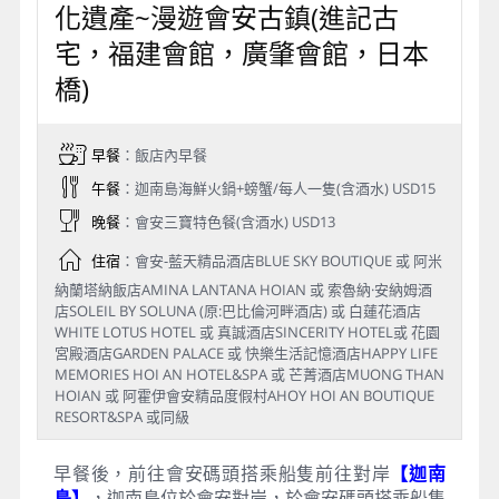
化遺產~漫遊會安古鎮(進記古
宅，福建會館，廣肇會館，日本
橋)
早餐
：飯店內早餐
午餐
：迦南島海鮮火鍋+螃蟹/每人一隻(含酒水) USD15
晚餐
：會安三寶特色餐(含酒水) USD13
住宿
：會安-藍天精品酒店BLUE SKY BOUTIQUE 或 阿米
納蘭塔納飯店AMINA LANTANA HOIAN 或 索魯納·安納姆酒
店SOLEIL BY SOLUNA (原:巴比倫河畔酒店) 或 白蓮花酒店
WHITE LOTUS HOTEL 或 真誠酒店SINCERITY HOTEL或 花園
宮殿酒店GARDEN PALACE 或 快樂生活記憶酒店HAPPY LIFE
MEMORIES HOI AN HOTEL&SPA 或 芒菁酒店MUONG THAN
HOIAN 或 阿霍伊會安精品度假村AHOY HOI AN BOUTIQUE
RESORT&SPA 或同級
早餐後，前往會安碼頭搭乘船隻前往對岸
【迦南
島】
，迦南島位於會安對岸，於會安碼頭搭乘船隻