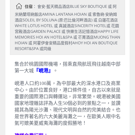
住宿
： 會安-藍天精品酒店BLUE SKY BOUTIQUE 或 阿
米納蘭塔納飯店AMINA LANTANA HOIAN 或 索魯納·安納姆
酒店SOLEIL BY SOLUNA (原:巴比倫河畔酒店) 或 白蓮花酒店
WHITE LOTUS HOTEL 或 真誠酒店SINCERITY HOTEL或 花園
宮殿酒店GARDEN PALACE 或 快樂生活記憶酒店HAPPY LIFE
MEMORIES HOI AN HOTEL&SPA 或 芒菁酒店MUONG THAN
HOIAN 或 阿霍伊會安精品度假村AHOY HOI AN BOUTIQUE
RESORT&SPA 或同級
集合於桃園國際機場，搭乘直飛航班飛往越南中部
第一大城
『峴港』
。
峴港人口約100萬，為中部最大的深水港口及商業
中心。由於位置良好，港口條件佳，自古以來就是
重要的國際港口與轉運站，非常繁榮。峴港被美國
國家地理雜誌評為人生50個必到的景點之一，並讚
揚其為陽光沙灘、現代文明與自然的完美結合。也
是世界著名的六大美麗海灘之一，在歐美人眼中名
氣可媲美夏威夷海灘的度假勝地！