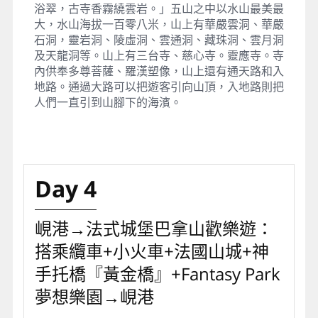
浴翠，古寺香霧繞雲岩。」五山之中以水山最美最
大，水山海拔一百零八米，山上有華嚴雲洞、華嚴
石洞，靈岩洞、陵虛洞、雲通洞、藏珠洞、雲月洞
及天龍洞等。山上有三台寺、慈心寺。靈應寺。寺
內供奉多尊菩薩、羅漢塑像，山上還有通天路和入
地路。通過大路可以把遊客引向山頂，入地路則把
人們一直引到山腳下的海濱。
Day 4
峴港→法式城堡巴拿山歡樂遊：
搭乘纜車+小火車+法國山城+神
手托橋『黃金橋』+Fantasy Park
夢想樂園→峴港