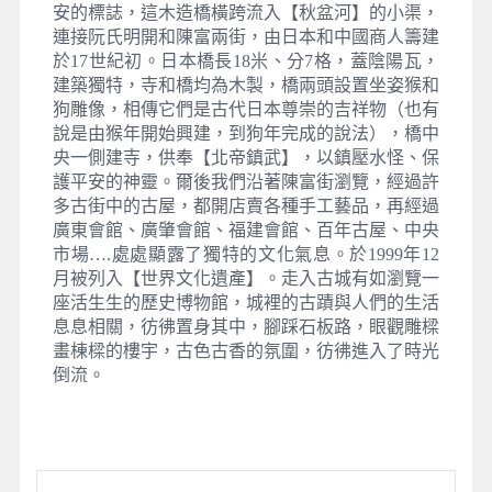
安的標誌，這木造橋橫跨流入【秋盆河】的小渠，
連接阮氏明開和陳富兩街，由日本和中國商人籌建
於17世紀初。日本橋長18米、分7格，蓋陰陽瓦，
建築獨特，寺和橋均為木製，橋兩頭設置坐姿猴和
狗雕像，相傳它們是古代日本尊崇的吉祥物（也有
說是由猴年開始興建，到狗年完成的說法），橋中
央一側建寺，供奉【北帝鎮武】，以鎮壓水怪、保
護平安的神靈。爾後我們沿著陳富街瀏覽，經過許
多古街中的古屋，都開店賣各種手工藝品，再經過
廣東會館、廣肇會館、福建會館、百年古屋、中央
市場….處處顯露了獨特的文化氣息。於1999年12
月被列入【世界文化遺產】。走入古城有如瀏覽一
座活生生的歷史博物館，城裡的古蹟與人們的生活
息息相關，彷彿置身其中，腳踩石板路，眼觀雕樑
畫棟樑的樓宇，古色古香的氛圍，彷彿進入了時光
倒流。