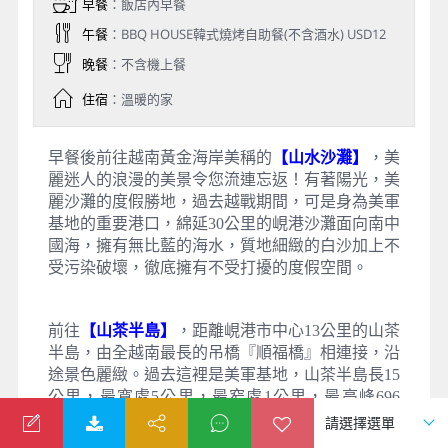
早餐
：飯店內早餐
午餐
：BBQ HOUSE韓式燒烤自助餐(不含酒水) USD12
晚餐
：不含機上餐
住宿
：溫暖的家
早餐後前往越南黃金海岸美稱的
【山水沙灘】
，美
麗迷人的浪漫的美景令您流連忘返！有著陽光，美
麗沙灘的度假勝地，過去越戰期間，可是身為美軍
基地的重要港口，綿延30公里的峴港沙灘面向南中
國海，擁有無比藍的海水，質地細緻的白沙加上不
受污染破壞，徹底擁有不受打擾的度假空間。
前往
【山茶半島】
，距離峴港市中心13公里的山茶
半島，由全越南最長的吊橋『順福橋』相連接，沿
途景色麗緻。過去這裡是美軍基地，山茶半島長15
公里，最寬處5公里，最窄處1公里，最高峰696
米，有原始林4370公頃，珍稀動物有爪哇猴、長尾
猴、紅臉雞等等。半島上崗巒起伏，林木繁茂，並