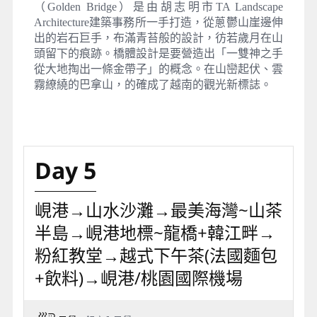
（Golden Bridge）是由胡志明市TA Landscape
Architecture建築事務所一手打造，從蔥鬱山崖邊伸
出的岩石巨手，布滿青苔般的設計，彷若歲月在山
頭留下的痕跡。橋體設計是要營造出「一雙神之手
從大地掏出一條金帶子」的概念。在山巒起伏、雲
霧繚繞的巴拿山，的確成了越南的觀光新標誌。
Day 5
峴港→山水沙灘→最美海灣~山茶
半島→峴港地標~龍橋+韓江畔→
粉紅教堂→越式下午茶(法國麵包
+飲料)→峴港/桃園國際機場