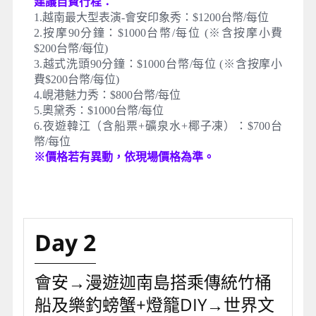
建議自費行程：
1.越南最大型表演-會安印象秀：$1200台幣/每位
2.按摩90分鐘：$1000台幣/每位 (※含按摩小費
$200台幣/每位)
3.越式洗頭90分鐘：$1000台幣/每位 (※含按摩小
費$200台幣/每位)
4.峴港魅力秀：$800台幣/每位
5.奧黛秀：$1000台幣/每位
6.夜遊韓江（含船票+礦泉水+椰子凍）：$700台
幣/每位
※價格若有異動，依現場價格為準。
Day 2
會安→漫遊迦南島搭乘傳統竹桶
船及樂釣螃蟹+燈籠DIY→世界文