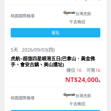
台灣虎航
桃園國際機場
午去晚回
報名
5
天
2026/09/03(四)
虎航~超值四星峴港五日(巴拿山．黃金佛
手、會安古鎮、美山遺址)
機位
16
可售
16
NT$24,000
起
台灣虎航
桃園國際機場
午去晚回