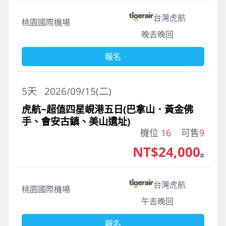
台灣虎航
桃園國際機場
晚去晚回
報名
5
天
2026/09/15(二)
虎航~超值四星峴港五日(巴拿山．黃金佛
手、會安古鎮、美山遺址)
機位
16
可售
9
NT$24,000
起
台灣虎航
桃園國際機場
午去晚回
報名