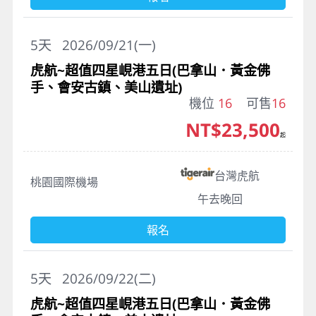
5
天
2026/09/21(一)
虎航~超值四星峴港五日(巴拿山．黃金佛
手、會安古鎮、美山遺址)
機位
16
可售
16
NT$23,500
起
台灣虎航
桃園國際機場
午去晚回
報名
5
天
2026/09/22(二)
虎航~超值四星峴港五日(巴拿山．黃金佛