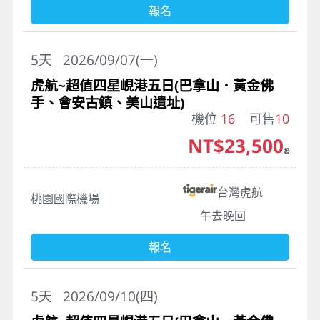
報名
5
天
2026/09/07(一)
虎航~超值四星峴港五日(巴拿山．黃金佛
手、會安古鎮、美山遺址)
機位
16
可售
10
NT$23,500
起
台灣虎航
桃園國際機場
午去晚回
報名
5
天
2026/09/10(四)