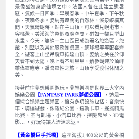
景像猶如身處仙境之中。法國人曾在此建立避暑
區，氣候一日四季：早晨春季、中午夏季、下午秋
季、夜晚冬季。婆納有遼闊的自然林，溪泉縱橫其
間，天氣晴朗時，站在主山頂，可以看見峴港市、
容橘灣、美溪海等整個寬廣空間，猶如一幅巨型山
水畫。今天，婆納－主山區已成為著名旅遊區。旅
館、別墅以及其他服務如餐廳、網球場等等配套齊
全。遊客上山坐吊纜車抵達山頂，婆納之美在於仰
天看不到太陽，晚上看不到星星，續參觀建於頂峰
雄偉靈應寺，體會靈性之旅，山頂享受渡假休閒之
美。
接著前往夢想樂園遊玩。夢想樂園是世界三大室內
娛樂公園
【FANTASY PARK夢想公園】
，這是一
個綜合娛樂主題樂園，擁有多項設施包括：音樂快
車、騎樓遊戲、侏羅紀公園、鐵軌卡車、搖擺騎馬
比賽、室內靶場、小汽車比賽、探險鬼屋、3D電
影… ，好玩得讓人流連忘返。
【黃金橋巨手托橋】
這座海拔1,400公尺的黃金橋