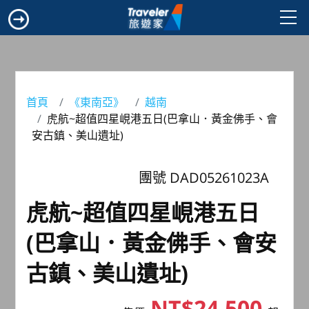
首頁
《東南亞》
越南
虎航~超值四星峴港五日(巴拿山．黃金佛手、會
安古鎮、美山遺址)
團號 DAD05261023A
虎航~超值四星峴港五日
(巴拿山．黃金佛手、會安
古鎮、美山遺址)
NT$24,500