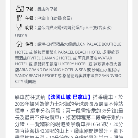
早餐
：飯店內早餐
午餐
：巴拿山自助餐(套票)
晚餐
：皇帝海鮮火鍋+焗烤龍蝦/每人半隻(含酒水)
USD15
住宿
：峴港-CN宮精品水療飯店CN PALACE BOUTIQUE
HOTEL 或 帕拉西爾飯店PARACEL BEACH HOTEL 或 菲維泰
爾酒店FIVITEL DANANG HOTEL 或 阿凡達酒店AVATAR
HOTEL 或 盧瑟特里飯店LUXTERY HOTEL 或 詠歎調水療大飯
店ARIA GRAND DA NANG HOTEL & SPA 或 沙灘山水度假村
SANDY BEACH RESORT 或 格蘭德瑞奧城市酒店GRANDVRIO
CITY 或同級
驅車前往婆納
【法國山城-巴拿山】
搭乘纜車，於
2009年被列為健力士記錄的全球最長及最高不停站
纜車，纜車分為兩段；第一段需搭乘約35分鐘(最
長及最高不停站纜車)、接著轉程第二段需搭乘約5
分鐘，一覽精彩的峴港美景纜車長16545呎，20分
鐘直達海拔4239呎的山上。纜車剛開始攀升，腳下
盡是樹林石澗，10分鐘後以身處於雲海當中，眼前