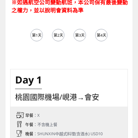
※如遇航空公司變動航班，本公司保有最後變動
之權力，並以說明會資料為準
第1天
第2天
第3天
第4天
第5天
Day 1
桃園國際機場/峴港→會安
早餐
：X
午餐
：不含機上餐
晚餐
：SHUNXIN中越式料理(含酒水) USD10