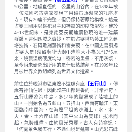
早餐後，驅車前往
【美山聖地】
，距離會安古城約
50公里，地處直徑約二公里的山谷內，在1898年被
一位法國考古專家發現了用磚石頭砌成的71座塔
寺。現有20座不完整，但仍保持著原始模樣。這是
占婆王國用以祭祀君主和神靈的印度教聖都，建於
4~13世紀末，是東南亞長期連續發現的唯一建築
群體。這個區域之奇妙，在於占婆塔巧藝工匠之建
塔技術、石磚雕刻藝術和審美觀。在中國史書讚揚
占婆人是[砌磚藝術大師] 磚塊大小為31*17*5厘
米，燒製溫度硬度均勻，密密的重疊，不用灰漿，
至今尚未研究出所用的是什麼粘結劑。在1999年12
月被世界文教組織列為世界文化遺產。
前往位於峴港市區東邊不遠處有座
【五行山】
，傳
說有神仙住過，因此整座山都是香的，非常神奇。
五行山原為海中島，多少年的變遷成了陸地上的
山。一開始名為五蘊山、五指山，西面有翰江，東
面臨南中國海，在海邊平坦的沙灘上，水、木、
火，金、土六座山峰（其中火山為雙峰）拔地而
起，氣勢雄偉。由於風光秀麗。古人有詩寫道：
「何處景色勝五行，不遜仙境是蓬萊。山光彩石峰