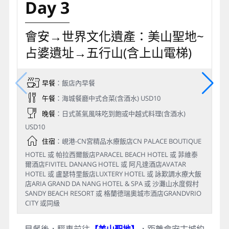
Day 3
會安→世界文化遺產：美山聖地~
占婆遺址→五行山(含上山電梯)
早餐
：飯店內早餐
午餐
：海城餐廳中式合菜(含酒水) USD10
晚餐
：日式蒸氣風味吃到飽或中越式料理(含酒水)
USD10
住宿
：峴港-CN宮精品水療飯店CN PALACE BOUTIQUE
HOTEL 或 帕拉西爾飯店PARACEL BEACH HOTEL 或 菲維泰
爾酒店FIVITEL DANANG HOTEL 或 阿凡達酒店AVATAR
HOTEL 或 盧瑟特里飯店LUXTERY HOTEL 或 詠歎調水療大飯
店ARIA GRAND DA NANG HOTEL & SPA 或 沙灘山水度假村
SANDY BEACH RESORT 或 格蘭德瑞奧城市酒店GRANDVRIO
CITY 或同級