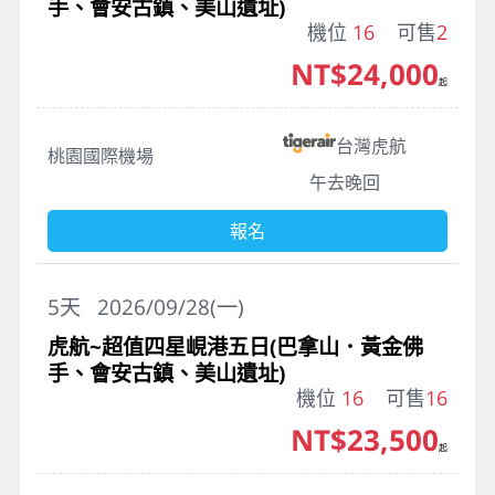
手、會安古鎮、美山遺址)
機位
16
可售
2
NT$24,000
起
台灣虎航
桃園國際機場
午去晚回
報名
5
天
2026/09/28(一)
虎航~超值四星峴港五日(巴拿山．黃金佛
手、會安古鎮、美山遺址)
機位
16
可售
16
NT$23,500
起