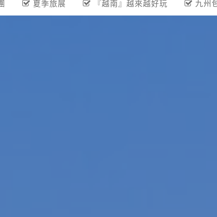
團
夏季旅展
『越南』越來越好玩
九州