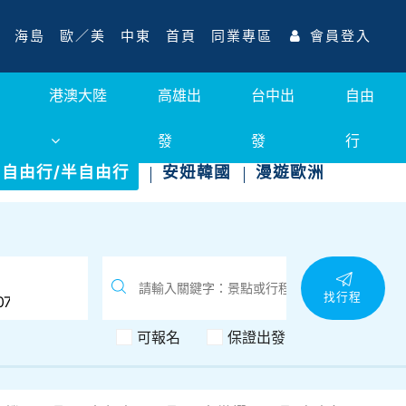
海島
歐／美
中東
首頁
同業專區
會員登入
港澳大陸
高雄出
台中出
自由
發
發
行
自由行/半自由行
安妞韓國
漫遊歐洲
找行程
可報名
保證出發