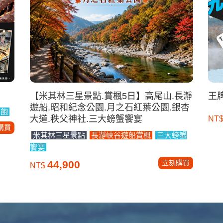
【米其林三星景點.賞楓5日】高尾山.長瀞
王
遊船.昭和紀念公園.月之石紅葉公園.銀杏
到飽
大道.秩父神社.三大螃蟹饗宴
NT
購買
米其林三星景點
長瀞峽谷遊船賞楓
三大螃蟹
饗宴
立刻購買
44,900
NT$