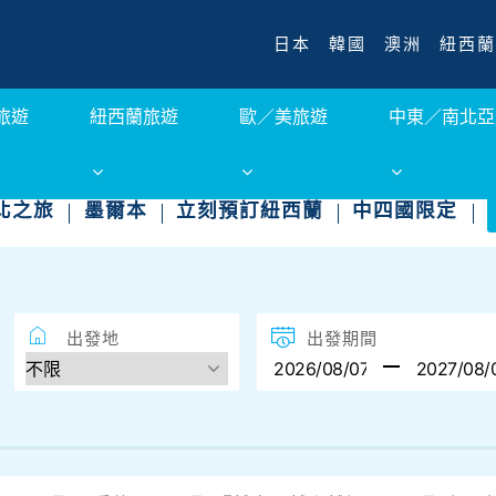
日本
韓國
澳洲
紐西蘭
旅遊
紐西蘭旅遊
歐／美旅遊
中東／南北亞
北之旅
墨爾本
立刻預訂紐西蘭
中四國限定
出發地
出發期間