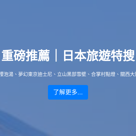
重磅推薦｜日本旅遊特搜
泡湯、夢幻東京迪士尼、立山黑部雪壁、合掌村點燈、關西大阪賞楓
了解更多...