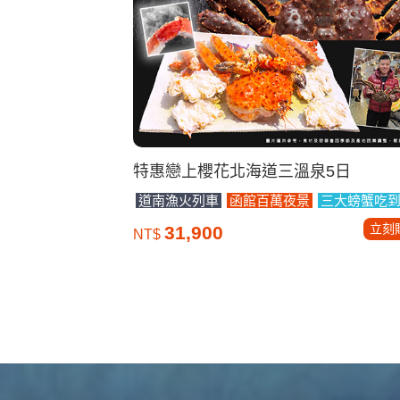
特惠戀上櫻花北海道三溫泉5日
道南漁火列車
函館百萬夜景
三大螃蟹吃
立刻
31,900
NT$