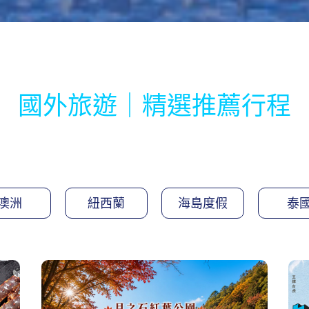
國外旅遊｜精選推薦行程
澳洲
紐西蘭
海島度假
泰