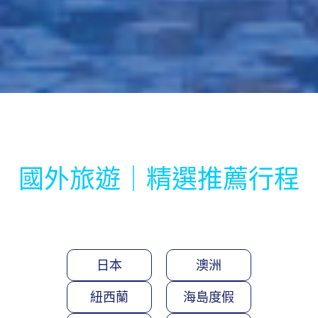
國外旅遊｜精選推薦行程
日本
澳洲
紐西蘭
海島度假