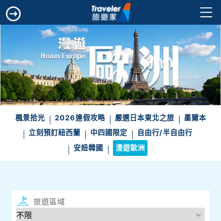
楓景拾光
2026連假攻略
嚴選日本東北之旅
墨爾本
立刻預訂紐西蘭
中四國限定
自由行/半自由行
安妞韓國
漫遊歐洲
旅遊區域