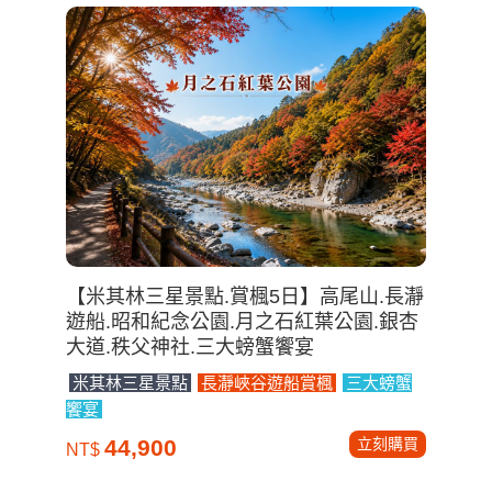
【米其林三星景點.賞楓5日】高尾山.長瀞
遊船.昭和紀念公園.月之石紅葉公園.銀杏
大道.秩父神社.三大螃蟹饗宴
米其林三星景點
長瀞峽谷遊船賞楓
三大螃蟹
饗宴
立刻購買
44,900
NT$