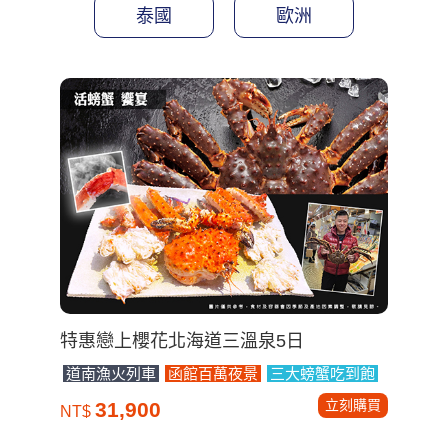
泰國
歐洲
特惠戀上櫻花北海道三溫泉5日
道南漁火列車
函館百萬夜景
三大螃蟹吃到飽
立刻購買
31,900
NT$