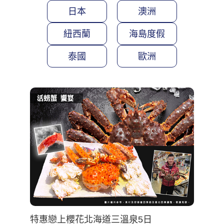
日本
澳洲
紐西蘭
海島度假
泰國
歐洲
特惠戀上櫻花北海道三溫泉5日