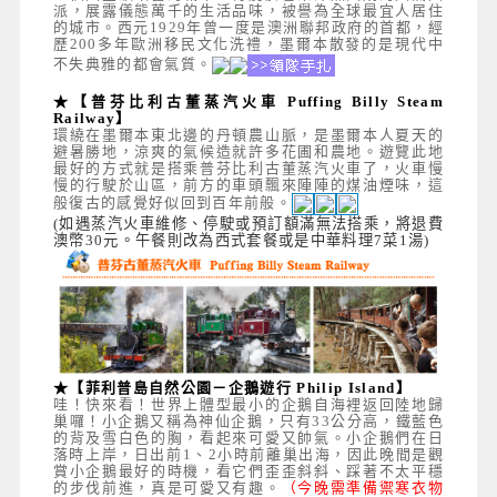
派，展露儀態萬千的生活品味，被譽為全球最宜人居住
的城市。西元1929年曾一度是澳洲聯邦政府的首都，經
歷200多年歐洲移民文化洗禮，墨爾本散發的是現代中
不失典雅的都會氣質。
★【普芬比利古董蒸汽火車 Puffing Billy Steam
Railway】
環繞在墨爾本東北邊的丹頓農山脈，是墨爾本人夏天的
避暑勝地，涼爽的氣候造就許多花圃和農地。遊覽此地
最好的方式就是搭乘普芬比利古董蒸汽火車了，火車慢
慢的行駛於山區，前方的車頭飄來陣陣的煤油煙味，這
般復古的感覺好似回到百年前般。
(如遇蒸汽火車維修、停駛或預訂額滿無法搭乘，將退費
澳幣30元。午餐則改為西式套餐或是中華料理7菜1湯)
★【菲利普島自然公園－企鵝遊行 Philip Island】
哇！快來看！世界上體型最小的企鵝自海裡返回陸地歸
巢囉！小企鵝又稱為神仙企鵝，只有33公分高，鐵藍色
的背及雪白色的胸，看起來可愛又帥氣。小企鵝們在日
落時上岸，日出前1、2小時前離巢出海，因此晚間是觀
賞小企鵝最好的時機，看它們歪歪斜斜、踩著不太平穩
的步伐前進，真是可愛又有趣。
（今晚需準備禦寒衣物