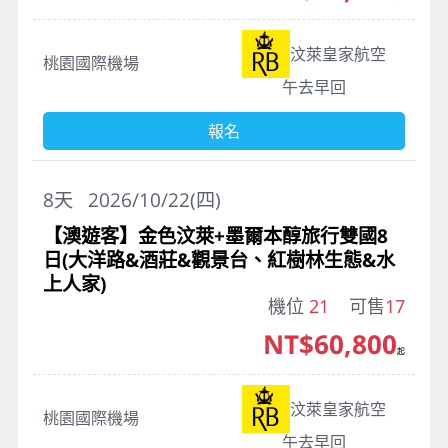
汶萊皇家航空
桃園國際機場
午去早回
報名
8
天
2026/10/22(四)
【澳遊客】金色汶萊+墨爾本醇旅行雙國8
日(大洋路&酒莊&觀景台、紅樹林生態&水
上人家)
機位
21
可售
17
NT$60,800
起
汶萊皇家航空
桃園國際機場
午去早回