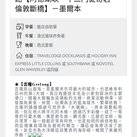
倫敦斷橋】－墨爾本
早餐
：飯店自助餐
午餐
：澳式風味炸魚餐
晚餐
：西式套餐
住宿
：TRAVELODGE DOCKLANDS 或 HOLIDAY INN
EXPRESS LITTLE COLLINS 或 SOUTHBANK 或 NOVOTEL
GLEN WAVERLEY 或同級
★【吉隆Geelong】
吉隆背山面海，是墨爾本市郊最大的城市，也是維多利
亞州的第2大城，昔日為運送羊毛及小麥到歐洲的主要
港口，隨著大郵輪及貨運船的北移，商業活動停滯，卻
發展為美食、休閒、玩樂為主的藍海城市，繁華依舊！
吉隆的路邊隨處可見許多「木偶樁」，原本為繫船而
用，但在地人將平凡的木樁，透過巧手彩繪，成了一尊
尊的可愛木偶，像是救生員、觀光客、比基尼女郎、衛
兵等等，每一個都非常有特色，也是拍照的絕佳地點。
而這樣兼具環保及藝術的概念，讓這座海港活潑了起
來，並且也為大洋路這段驚奇的海岸線，揭開了美麗的
序曲！