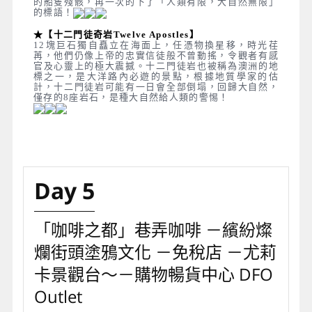
的船隻殘骸，再一次的下了「人類有限，大自然無限」
的標語！
★【十二門徒奇岩Twelve Apostles】
12塊巨石獨自矗立在海面上，任憑物換星移，時光荏
苒，他們仍像上帝的忠實信徒般不曾動搖，令觀者有感
官及心靈上的極大震撼。十二門徒岩也被稱為澳洲的地
標之一，是大洋路內必遊的景點，根據地質學家的估
計，十二門徒岩可能有一日會全部倒塌，回歸大自然，
僅存的8座岩石，是種大自然給人類的警惕！
Day 5
「咖啡之都」巷弄咖啡 －繽紛燦
爛街頭塗鴉文化 －免稅店 －尤莉
卡景觀台～－購物暢貨中心 DFO
Outlet