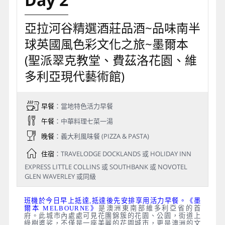
亞拉河谷精選酒莊品酒~品味南半
球英國風色彩文化之旅~墨爾本
(聖派翠克教堂、費茲洛花園、維
多利亞現代藝術館)
早餐
：當地特色活力早餐
午餐
：中華料理七菜一湯
晚餐
：義大利風味餐 (PIZZA & PASTA)
住宿
：TRAVELODGE DOCKLANDS 或 HOLIDAY INN
EXPRESS LITTLE COLLINS 或 SOUTHBANK 或 NOVOTEL
GLEN WAVERLEY 或同級
班機於今日早上抵達,抵達後先安排享用活力早餐。《墨
爾本 MELBOURNE》
是澳洲東南部維多利亞省的首
府。此城市內處處可見花團錦簇的花園、公園，街道上
綠樹婆娑，不僅是一座美麗的花園城市，更是澳洲的文