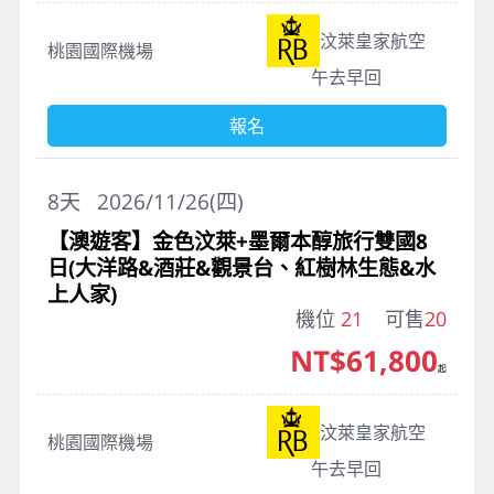
汶萊皇家航空
桃園國際機場
午去早回
報名
8
天
2026/11/26(四)
【澳遊客】金色汶萊+墨爾本醇旅行雙國8
日(大洋路&酒莊&觀景台、紅樹林生態&水
上人家)
機位
21
可售
20
NT$61,800
起
汶萊皇家航空
桃園國際機場
午去早回