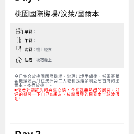
桃園國際機場/汶萊/墨爾本
早餐
：
午餐
：
晚餐
：機上輕食
住宿
：夜宿機上
今日集合於桃園國際機場，辦理出境手續後，搭乘豪華
客機經汶萊飛往澳洲第二大城也是維多利亞省首府的墨
爾本。夜宿於機上。
■懷著計劃許久的興奮心情，今晚就要熱烈的展開，好
好的慰勞一下自己&親友，放鬆盡興的飛到南半球渡假
吧!
Day 2