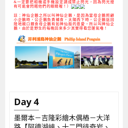
&一
定要
把相機或手機設定調成禁止閃光
，因為閃光燈
有可能會閃瞎他們的眼睛喔！
）
註：神仙企鵝之所以叫神仙企鵝，是因為當母企鵝照顧
小企鵝時，公企鵝負責補食，太陽西下時，公企鵝返回
陸地親口餵食母企鵝有如神仙般的恩愛，所以叫神仙企
鵝，由於是野生的每晚回來多少其實得看您運氣嚕！
Day 4
墨爾本－吉隆彩繪木偶樁－大洋
路【阿德湖峽、十二門徒奇岩、