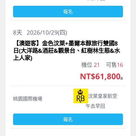
報名
8
天
2026/10/29(四)
【澳遊客】金色汶萊+墨爾本醇旅行雙國8
日(大洋路&酒莊&觀景台、紅樹林生態&水
上人家)
機位
21
可售
16
NT$61,800
起
汶萊皇家航空
桃園國際機場
午去早回
報名