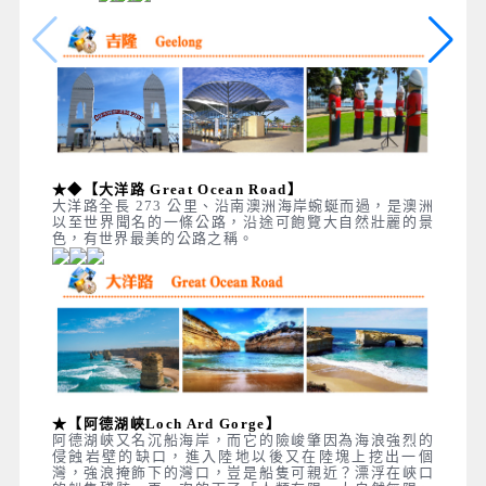
★◆【大洋路 Great Ocean Road】
大洋路全長 273 公里、沿南澳洲海岸蜿蜒而過，是澳洲
以至世界聞名的一條公路，沿途可飽覽大自然壯麗的景
色，有世界最美的公路之稱。
★【阿德湖峽Loch Ard Gorge】
阿德湖峽又名沉船海岸，而它的險峻肇因為海浪強烈的
侵蝕岩壁的缺口，進入陸地以後又在陸塊上挖出一個
灣，強浪掩飾下的灣口，豈是船隻可親近？漂浮在峽口