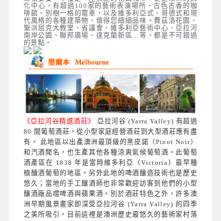
化中心，有超過100家的藝術表演場所、古色古香的咖
啡館、別樹一格的電車，以及維多利亞式、哥德式和現
代風格的各種建築物，值得您細細品味。費茲洛花園、
聖派屈克大教堂、省議會、維多利亞藝術中心、亞拉河
南岸公園、聯邦廣場、達克蘭新區…等，都是不可錯過
的景點。
《亞拉河谷精選酒莊》
亞拉河谷 (Yarra Valley) 有超過
80 間葡萄酒莊，從小型家庭經營酒莊到大型酒莊應有盡
有。 此地區以出產澳洲最頂級的黑皮諾（Pinot Noir）
和汽酒聞名，也生產其他各種涼爽氣候葡萄酒。此葡萄
酒產區在 1838 年是當時維多利亞（Victoria）最早種
植釀酒葡萄的地區。另外此地
的啤酒釀造技術也是歷史
悠久；當地的手工釀酒師也非常歡迎訪客到他們的小型
釀酒廠品嚐啤酒與蘋果酒。別於酒莊特色之外，許多澳
洲早期風景畫家即深受亞拉河谷 (Yarra Valley) 的四季
之美所吸引。
目前這裡是澳洲歷史最悠久的藝術家村落