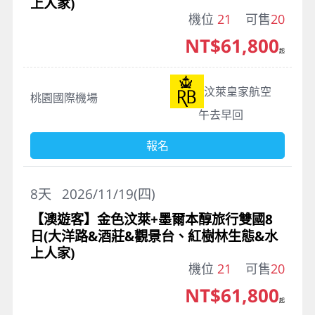
上人家)
機位
21
可售
20
NT$61,800
起
汶萊皇家航空
桃園國際機場
午去早回
報名
8
天
2026/11/19(四)
【澳遊客】金色汶萊+墨爾本醇旅行雙國8
日(大洋路&酒莊&觀景台、紅樹林生態&水
上人家)
機位
21
可售
20
NT$61,800
起