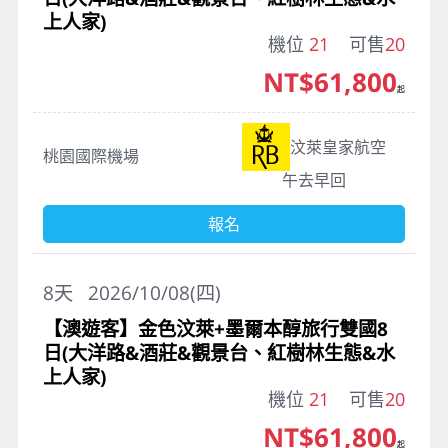
上人家)
機位
21
可售
20
NT$61,800
起
汶萊皇家航空
桃園國際機場
午去早回
報名
8
天
2026/10/08(四)
【澳遊客】金色汶萊+墨爾本醇旅行雙國8
日(大洋路&酒莊&觀景台、紅樹林生態&水
上人家)
機位
21
可售
20
NT$61,800
起