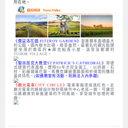
所在地
。
《
費茲洛花園 FITZROY GARDEN》
是墨爾本面積最大
的公園，園內樹木壯碩、綠意盎然。最著名的觀光點便
是坐落於南區的★庫克船長小屋、溫室及都鐸村
TUDOR VILLAGE。
《聖派屈克大教堂ST.PATRICK’S CATHEDRAL》
哥德
式建築代表風格，歷時80年才完全竣工‚，以拱廊、石
柱、彩繪玻璃花窗、馬賽克鑲嵌畫牆面和祈禱堂的雕刻
最具特色。
(如遇教堂有活動，則無法入內參觀)
《觀光電車CITY CIRCLE》
電車車廂漆成酒紅色，此
觀光電車的路線設計剛好環繞市中心老區一圈，可讓您
沿路觀賞到新舊建築的不同風貌，享受城市巡禮的樂
趣。