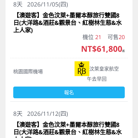
8
天
2026/11/05(四)
【澳遊客】金色汶萊+墨爾本醇旅行雙國8
日(大洋路&酒莊&觀景台、紅樹林生態&水
上人家)
機位
21
可售
20
NT$61,800
起
汶萊皇家航空
桃園國際機場
午去早回
報名
8
天
2026/11/12(四)
【澳遊客】金色汶萊+墨爾本醇旅行雙國8
日(大洋路&酒莊&觀景台、紅樹林生態&水