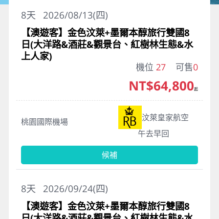
8
天
2026/08/13(四)
【澳遊客】金色汶萊+墨爾本醇旅行雙國8
日(大洋路&酒莊&觀景台、紅樹林生態&水
上人家)
機位
27
可售
0
NT$64,800
起
汶萊皇家航空
桃園國際機場
午去早回
候補
8
天
2026/09/24(四)
【澳遊客】金色汶萊+墨爾本醇旅行雙國8
日(大洋路&酒莊&觀景台、紅樹林生態&水