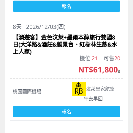
報名
8
天
2026/12/03(四)
【澳遊客】金色汶萊+墨爾本醇旅行雙國8
日(大洋路&酒莊&觀景台、紅樹林生態&水
上人家)
機位
21
可售
20
NT$61,800
起
汶萊皇家航空
桃園國際機場
午去早回
報名