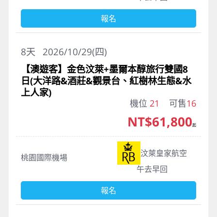
報名
8
天
2026/10/29(四)
【澳遊客】金色汶萊+墨爾本醇旅行雙國8
日(大洋路&酒莊&觀景台、紅樹林生態&水
上人家)
機位
21
可售
16
NT$61,800
起
汶萊皇家航空
桃園國際機場
午去早回
報名