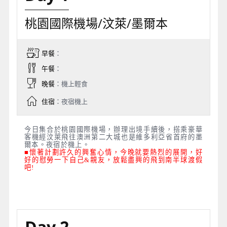
桃園國際機場/汶萊/墨爾本
早餐
：
午餐
：
晚餐
：機上輕食
住宿
：夜宿機上
今日集合於桃園國際機場，辦理出境手續後，搭乘豪華
客機經汶萊飛往澳洲第二大城也是維多利亞省首府的墨
爾本。夜宿於機上。
■懷著計劃許久的興奮心情，今晚就要熱烈的展開，好
好的慰勞一下自己&親友，放鬆盡興的飛到南半球渡假
吧!
Day 2