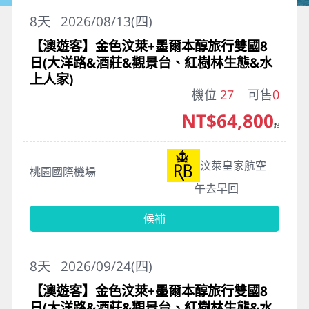
8
天
2026/08/13(四)
【澳遊客】金色汶萊+墨爾本醇旅行雙國8
日(大洋路&酒莊&觀景台、紅樹林生態&水
上人家)
機位
27
可售
0
NT$64,800
起
汶萊皇家航空
桃園國際機場
午去早回
候補
8
天
2026/09/24(四)
【澳遊客】金色汶萊+墨爾本醇旅行雙國8
日(大洋路&酒莊&觀景台、紅樹林生態&水