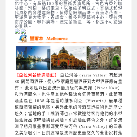
化中心，有超過100家的藝術表演場所、古色古香的咖
啡館、別樹一格的電車，以及維多利亞式、哥德式和現
代風格的各種建築物，值得您細細品味。費茲洛花園、
聖派屈克大教堂、省議會、維多利亞藝術中心、亞拉河
南岸公園、聯邦廣場、達克蘭新區…等，都是不可錯過
的景點。
《亞拉河谷精選酒莊》
亞拉河谷 (Yarra Valley) 有超過
80 間葡萄酒莊，從小型家庭經營酒莊到大型酒莊應有盡
有。 此地區以出產澳洲最頂級的黑皮諾（Pinot Noir）
和汽酒聞名，也生產其他各種涼爽氣候葡萄酒。此葡萄
酒產區在 1838 年是當時維多利亞（Victoria）最早種
植釀酒葡萄的地區。另外此地
的啤酒釀造技術也是歷史
悠久；當地的手工釀酒師也非常歡迎訪客到他們的小型
釀酒廠品嚐啤酒與蘋果酒。別於酒莊特色之外，許多澳
洲早期風景畫家即深受亞拉河谷 (Yarra Valley) 的四季
之美所吸引。
目前這裡是澳洲歷史最悠久的藝術家村落