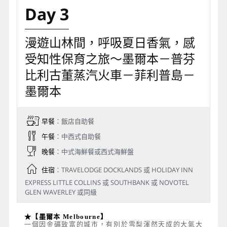
Day 3
漫遊山林間，呼吸夏日香氣，感
受知性保育之旅～墨爾本－普芬
比利古董蒸汽火車－菲利普島－
墨爾本
早餐
：飯店自助餐
午餐
：中西式自助餐
晚餐
：中式海鮮餐或西式海鮮盤
住宿
：TRAVELODGE DOCKLANDS 或 HOLIDAY INN
EXPRESS LITTLE COLLINS 或 SOUTHBANK 或 NOVOTEL
GLEN WAVERLEY 或同級
★【墨爾本 Melbourne】
一個因金礦致富的城市，有別於雪梨渾然天成的大氣大