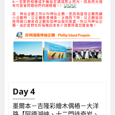
&一
定要
把相機或手機設定調成禁止閃光
，因為閃光燈
有可能會閃瞎他們的眼睛喔！
）
註：神仙企鵝之所以叫神仙企鵝，是因為當母企鵝照顧
小企鵝時，公企鵝負責補食，太陽西下時，公企鵝返回
陸地親口餵食母企鵝有如神仙般的恩愛，所以叫神仙企
鵝，由於是野生的每晚回來多少其實得看您運氣嚕！
Day 4
墨爾本－吉隆彩繪木偶樁－大洋
路【阿德湖峽、十二門徒奇岩、