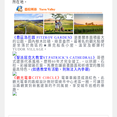
所在地
。
《
費茲洛花園 FITZROY GARDEN》
是墨爾本面積最大
的公園，園內樹木壯碩、綠意盎然。最著名的觀光點便
是坐落於南區的★庫克船長小屋、溫室及都鐸村
TUDOR VILLAGE。
《聖派屈克大教堂ST.PATRICK’S CATHEDRAL》
哥德
式建築代表風格，歷時80年才完全竣工‚，以拱廊、石
柱、彩繪玻璃花窗、馬賽克鑲嵌畫牆面和祈禱堂的雕刻
最具特色。
(如遇教堂有活動，則無法入內參觀)
《觀光電車CITY CIRCLE》
電車車廂漆成酒紅色，此
觀光電車的路線設計剛好環繞市中心老區一圈，可讓您
沿路觀賞到新舊建築的不同風貌，享受城市巡禮的樂
趣。