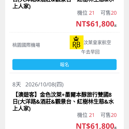
上人家)
機位
21
可售
20
NT$61,800
起
汶萊皇家航空
桃園國際機場
午去早回
報名
8
天
2026/10/08(四)
【澳遊客】金色汶萊+墨爾本醇旅行雙國8
日(大洋路&酒莊&觀景台、紅樹林生態&水
上人家)
機位
21
可售
20
NT$61,800
起