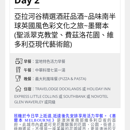
亞拉河谷精選酒莊品酒~品味南半
球英國風色彩文化之旅~墨爾本
(聖派翠克教堂、費茲洛花園、維
多利亞現代藝術館)
早餐
：當地特色活力早餐
午餐
：中華料理七菜一湯
晚餐
：義大利風味餐 (PIZZA & PASTA)
住宿
：TRAVELODGE DOCKLANDS 或 HOLIDAY INN
EXPRESS LITTLE COLLINS 或 SOUTHBANK 或 NOVOTEL
GLEN WAVERLEY 或同級
班機於今日早上抵達,抵達後先安排享用活力早餐。《墨
爾本 MELBOURNE》
是澳洲東南部維多利亞省的首
府。此城市內處處可見花團錦簇的花園、公園，街道上
綠樹婆娑，不僅是一座美麗的花園城市，更是澳洲的文