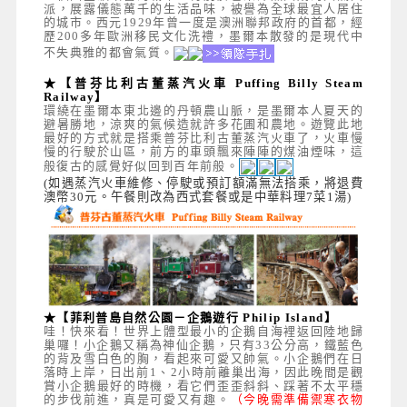
派，展露儀態萬千的生活品味，被譽為全球最宜人居住
的城市。西元1929年曾一度是澳洲聯邦政府的首都，經
歷200多年歐洲移民文化洗禮，墨爾本散發的是現代中
不失典雅的都會氣質。
★【普芬比利古董蒸汽火車 Puffing Billy Steam
Railway】
環繞在墨爾本東北邊的丹頓農山脈，是墨爾本人夏天的
避暑勝地，涼爽的氣候造就許多花圃和農地。遊覽此地
最好的方式就是搭乘普芬比利古董蒸汽火車了，火車慢
慢的行駛於山區，前方的車頭飄來陣陣的煤油煙味，這
般復古的感覺好似回到百年前般。
(如遇蒸汽火車維修、停駛或預訂額滿無法搭乘，將退費
澳幣30元。午餐則改為西式套餐或是中華料理7菜1湯)
★【菲利普島自然公園－企鵝遊行 Philip Island】
哇！快來看！世界上體型最小的企鵝自海裡返回陸地歸
巢囉！小企鵝又稱為神仙企鵝，只有33公分高，鐵藍色
的背及雪白色的胸，看起來可愛又帥氣。小企鵝們在日
落時上岸，日出前1、2小時前離巢出海，因此晚間是觀
賞小企鵝最好的時機，看它們歪歪斜斜、踩著不太平穩
的步伐前進，真是可愛又有趣。
（今晚需準備禦寒衣物