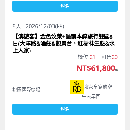
報名
8
天
2026/12/03(四)
【澳遊客】金色汶萊+墨爾本醇旅行雙國8
日(大洋路&酒莊&觀景台、紅樹林生態&水
上人家)
機位
21
可售
20
NT$61,800
起
汶萊皇家航空
桃園國際機場
午去早回
報名