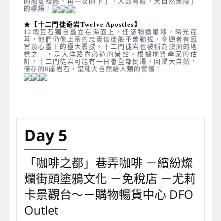
的船隻殘骸，再一次的下了「人類有限，大自然無限」
的標語！
★【十二門徒奇岩Twelve Apostles】
12塊巨石獨自矗立在海面上，任憑物換星移，時光荏
苒，他們仍像上帝的忠實信徒般不曾動搖，令觀者有感
官及心靈上的極大震撼。十二門徒岩也被稱為澳洲的地
標之一，是大洋路內必遊的景點，根據地質學家的估
計，十二門徒岩可能有一日會全部倒塌，回歸大自然，
僅存的8座岩石，是種大自然給人類的警惕！
Day 5
「咖啡之都」巷弄咖啡 －繽紛燦
爛街頭塗鴉文化 －免稅店 －尤莉
卡景觀台～－購物暢貨中心 DFO
Outlet