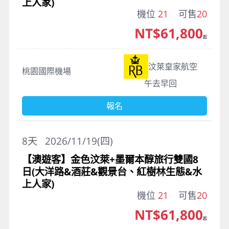
上人家)
機位
21
可售
20
NT$61,800
起
汶萊皇家航空
桃園國際機場
午去早回
報名
8
天
2026/11/19(四)
【澳遊客】金色汶萊+墨爾本醇旅行雙國8
日(大洋路&酒莊&觀景台、紅樹林生態&水
上人家)
機位
21
可售
20
NT$61,800
起