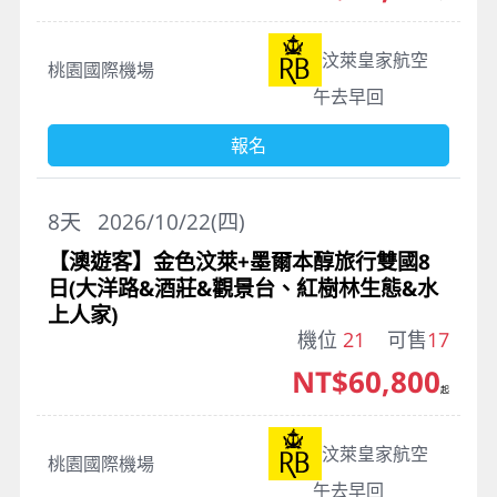
汶萊皇家航空
桃園國際機場
午去早回
報名
8
天
2026/10/22(四)
【澳遊客】金色汶萊+墨爾本醇旅行雙國8
日(大洋路&酒莊&觀景台、紅樹林生態&水
上人家)
機位
21
可售
17
NT$60,800
起
汶萊皇家航空
桃園國際機場
午去早回