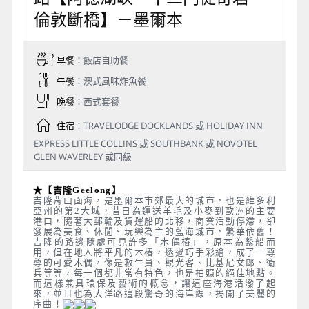
倫敦斷橋】－墨爾本
早餐
：飯店自助餐
午餐
：澳式風味炸魚餐
晚餐
：西式套餐
住宿
：TRAVELODGE DOCKLANDS 或 HOLIDAY INN
EXPRESS LITTLE COLLINS 或 SOUTHBANK 或 NOVOTEL
GLEN WAVERLEY 或同級
★【吉隆Geelong】
吉隆背山面海，是墨爾本市郊最大的城市，也是維多利
亞州的第2大城，昔日為運送羊毛及小麥到歐洲的主要
港口，隨著大郵輪及貨運船的北移，商業活動停滯，卻
發展為美食、休閒、玩樂為主的藍海城市，繁華依舊！
吉隆的路邊隨處可見許多「木偶樁」，原本為繫船而
用，但在地人將平凡的木樁，透過巧手彩繪，成了一尊
尊的可愛木偶，像是救生員、觀光客、比基尼女郎、衛
兵等等，每一個都非常有特色，也是拍照的絕佳地點。
而這樣兼具環保及藝術的概念，讓這座海港活潑了起
來，並且也為大洋路這段驚奇的海岸線，揭開了美麗的
序曲！