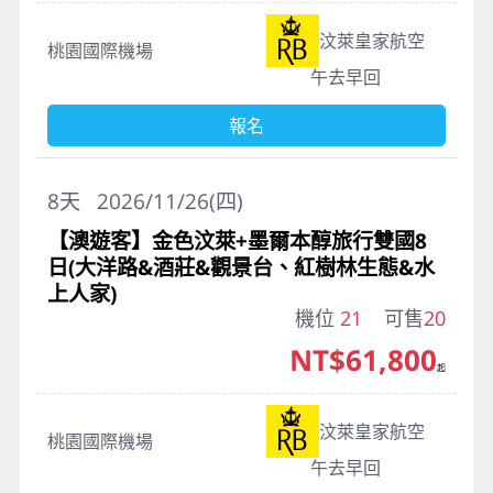
汶萊皇家航空
桃園國際機場
午去早回
報名
8
天
2026/11/26(四)
【澳遊客】金色汶萊+墨爾本醇旅行雙國8
日(大洋路&酒莊&觀景台、紅樹林生態&水
上人家)
機位
21
可售
20
NT$61,800
起
汶萊皇家航空
桃園國際機場
午去早回