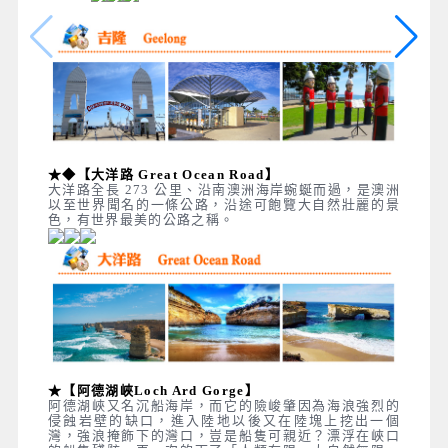
★◆【大洋路 Great Ocean Road】
大洋路全長 273 公里、沿南澳洲海岸蜿蜒而過，是澳洲
以至世界聞名的一條公路，沿途可飽覽大自然壯麗的景
色，有世界最美的公路之稱。
★【阿德湖峽Loch Ard Gorge】
阿德湖峽又名沉船海岸，而它的險峻肇因為海浪強烈的
侵蝕岩壁的缺口，進入陸地以後又在陸塊上挖出一個
灣，強浪掩飾下的灣口，豈是船隻可親近？漂浮在峽口