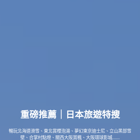
重磅推薦｜日本旅遊特搜
暢玩北海道滑雪、東北賞櫻泡湯、夢幻東京迪士尼、立山黑部雪
壁、合掌村點燈、關西大阪賞楓、大阪環球影城......