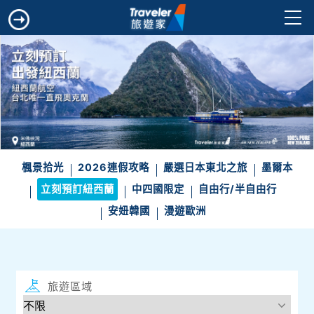
楓景拾光
2026連假攻略
嚴選日本東北之旅
墨爾本
立刻預訂紐西蘭
中四國限定
自由行/半自由行
安妞韓國
漫遊歐洲
旅遊區域