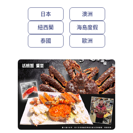
日本
澳洲
紐西蘭
海島度假
泰國
歐洲