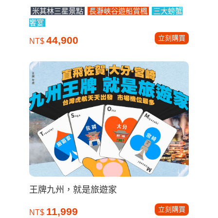
米其林三星景點
長瀞峽谷遊船賞楓
三大螃蟹
饗宴
立刻購買
44,900
NT$
王牌九州，就是旅遊家
立刻購買
11,999
NT$