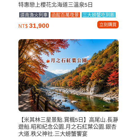
特惠戀上櫻花北海道三溫泉5日
道南漁火列車
函館百萬夜景
三大螃蟹吃到飽
立刻購買
31,900
NT$
【米其林三星景點.賞楓5日】高尾山.長瀞
遊船.昭和紀念公園.月之石紅葉公園.銀杏
大道.秩父神社.三大螃蟹饗宴