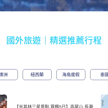
國外旅遊｜精選推薦行程
澳洲
紐西蘭
海島度假
泰
【米其林三星景點.賞楓5日】高尾山.長瀞