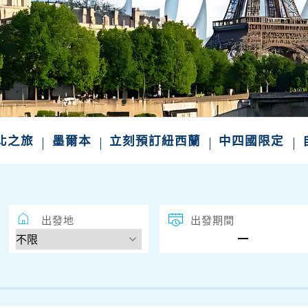
北之旅
墨爾本
立刻預訂紐西蘭
中四國限定
出發地
出發期間