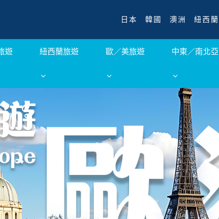
日本
韓國
澳洲
紐西蘭
旅遊
紐西蘭旅遊
歐／美旅遊
中東／南北亞