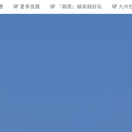
團
夏季旅展
『越南』越來越好玩
九州