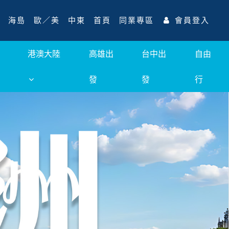
海島
歐／美
中東
首頁
同業專區
會員登入
港澳大陸
高雄出
台中出
自由
發
發
行