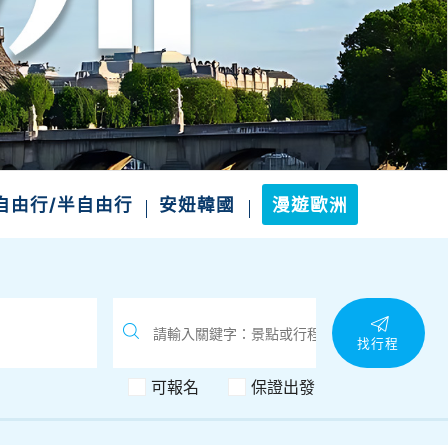
自由行/半自由行
安妞韓國
漫遊歐洲
找行程
可報名
保證出發