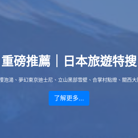
重磅推薦｜日本旅遊特搜
泡湯、夢幻東京迪士尼、立山黑部雪壁、合掌村點燈、關西大阪賞楓
了解更多...