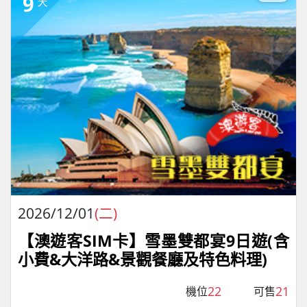
9
天
2026/12/01
(二)
【澳遊客SIM卡】雪墨雙都宴9日遊(含
小費&大洋路&景觀餐廳及特色料理)
22
21
機位
可售