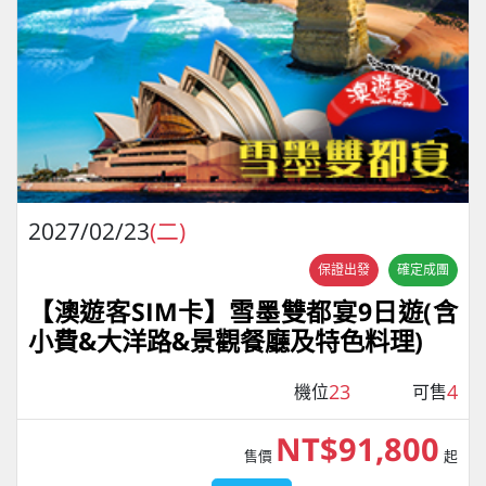
2027/02/23
(二)
保證出發
確定成團
【澳遊客SIM卡】雪墨雙都宴9日遊(含
小費&大洋路&景觀餐廳及特色料理)
23
4
機位
可售
NT$91,800
售價
起