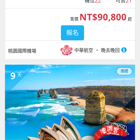
22
21
機位
可售
NT$90,800
售價
起
報名
中華航空
晚去晚回
桃園國際機場
團體
9
天