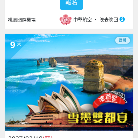
報名
中華航空
晚去晚回
桃園國際機場
團體
9
天