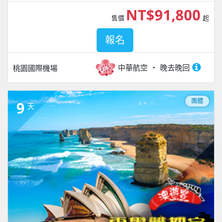
NT$91,800
售價
起
報名
中華航空
晚去晚回
桃園國際機場
團體
9
天