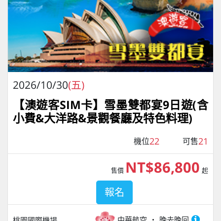
2026/10/30
(五)
【澳遊客SIM卡】雪墨雙都宴9日遊(含
小費&大洋路&景觀餐廳及特色料理)
22
21
機位
可售
NT$86,800
售價
起
報名
中華航空
晚去晚回
桃園國際機場