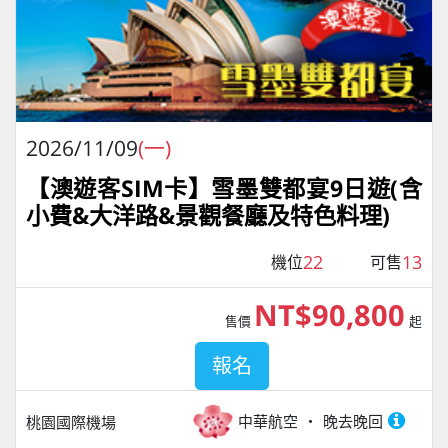
2026/11/09
(一)
【澳遊客SIM卡】雪墨雙都宴9日遊(含
小費&大洋路&景觀餐廳及特色料理)
22
13
機位
可售
NT$90,800
售價
起
報名
中華航空
晚去晚回
桃園國際機場