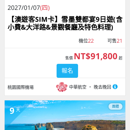
2027/01/07
(四)
【澳遊客SIM卡】雪墨雙都宴9日遊(含
小費&大洋路&景觀餐廳及特色料理)
22
21
機位
可售
NT$91,800
售價
起
報名
中華航空
晚去晚回
桃園國際機場
團體
9
天