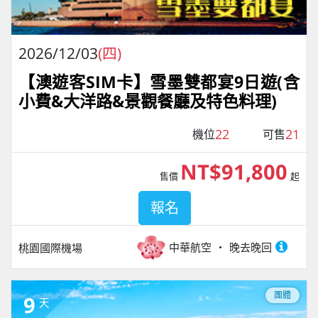
2026/12/03
(四)
【澳遊客SIM卡】雪墨雙都宴9日遊(含
小費&大洋路&景觀餐廳及特色料理)
22
21
機位
可售
NT$91,800
售價
起
報名
中華航空
晚去晚回
桃園國際機場
團體
9
天