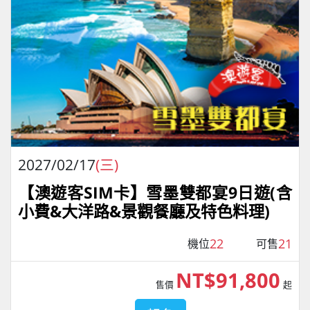
2027/02/17
(三)
【澳遊客SIM卡】雪墨雙都宴9日遊(含
小費&大洋路&景觀餐廳及特色料理)
22
21
機位
可售
NT$91,800
售價
起