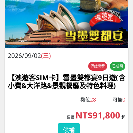
2026/09/02
(三)
保證出發
已成團
【澳遊客SIM卡】雪墨雙都宴9日遊(含
小費&大洋路&景觀餐廳及特色料理)
28
0
機位
可售
NT$91,800
售價
起
候補