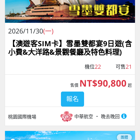
2026/11/30
(一)
【澳遊客SIM卡】雪墨雙都宴9日遊(含
小費&大洋路&景觀餐廳及特色料理)
22
21
機位
可售
NT$90,800
售價
起
報名
中華航空
晚去晚回
桃園國際機場
團體