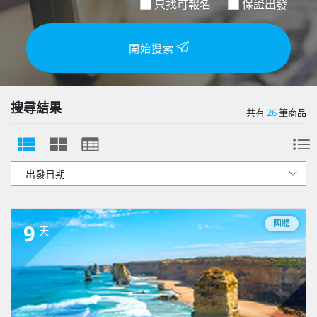
只找可報名
保證出發
開始搜索
搜尋結果
共有
26
筆商品
團體
9
天