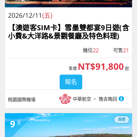
2026/12/11
(五)
【澳遊客SIM卡】雪墨雙都宴9日遊(含
小費&大洋路&景觀餐廳及特色料理)
22
21
機位
可售
NT$91,800
售價
起
報名
中華航空
晚去晚回
桃園國際機場
團體
9
天