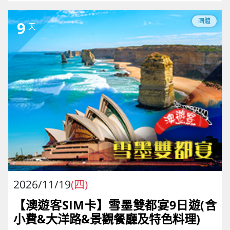
團體
9
天
2026/11/19
(四)
【澳遊客SIM卡】雪墨雙都宴9日遊(含
小費&大洋路&景觀餐廳及特色料理)