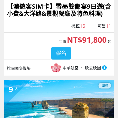
【澳遊客SIM卡】雪墨雙都宴9日遊(含
小費&大洋路&景觀餐廳及特色料理)
16
11
機位
可售
NT$91,800
售價
起
報名
中華航空
晚去晚回
桃園國際機場
團體
9
天