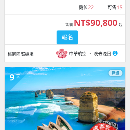
22
15
機位
可售
NT$90,800
售價
起
報名
中華航空
晚去晚回
桃園國際機場
團體
9
天