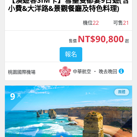
【澳遊客SIM卡】雪墨雙都宴9日遊(含
小費&大洋路&景觀餐廳及特色料理)
22
21
機位
可售
NT$90,800
售價
起
報名
中華航空
晚去晚回
桃園國際機場
團體
9
天