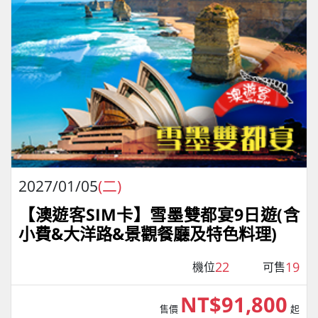
2027/01/05
(二)
【澳遊客SIM卡】雪墨雙都宴9日遊(含
小費&大洋路&景觀餐廳及特色料理)
22
19
機位
可售
NT$91,800
售價
起