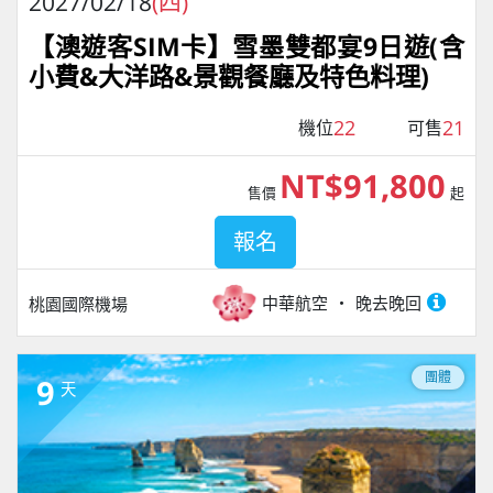
2027/02/18
(四)
【澳遊客SIM卡】雪墨雙都宴9日遊(含
小費&大洋路&景觀餐廳及特色料理)
22
21
機位
可售
NT$91,800
售價
起
報名
中華航空
晚去晚回
桃園國際機場
團體
9
天