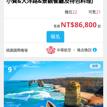
小費&大洋路&景觀餐廳及特色料理)
22
21
機位
可售
NT$86,800
售價
起
報名
中華航空
晚去晚回
桃園國際機場
團體
9
天