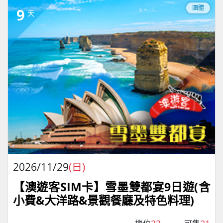
團體
9
天
2026/11/29
(日)
【澳遊客SIM卡】雪墨雙都宴9日遊(含
小費&大洋路&景觀餐廳及特色料理)