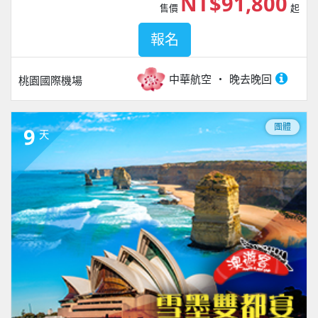
NT$91,800
售價
起
報名
中華航空
晚去晚回
桃園國際機場
團體
9
天