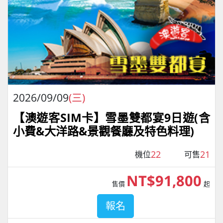
2026/09/09
(三)
【澳遊客SIM卡】雪墨雙都宴9日遊(含
小費&大洋路&景觀餐廳及特色料理)
22
21
機位
可售
NT$91,800
售價
起
報名