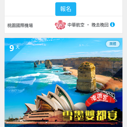
報名
中華航空
晚去晚回
桃園國際機場
團體
9
天