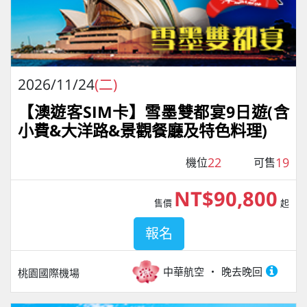
2026/11/24
(二)
【澳遊客SIM卡】雪墨雙都宴9日遊(含
小費&大洋路&景觀餐廳及特色料理)
22
19
機位
可售
NT$90,800
售價
起
報名
中華航空
晚去晚回
桃園國際機場