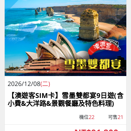
2026/12/08
(二)
【澳遊客SIM卡】雪墨雙都宴9日遊(含
小費&大洋路&景觀餐廳及特色料理)
22
21
機位
可售