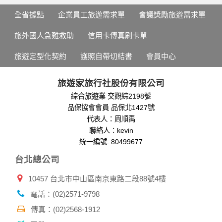
全省據點
企業員工旅遊需求單
會議獎勵旅遊需求單
旅外國人急難救助
信用卡傳真刷卡單
旅遊定型化契約
護照自帶切結書
會員中心
旅遊家旅行社股份有限公司
綜合旅遊業 交觀綜2198號
品保協會會員 品保北1427號
代表人：周順禹
聯絡人：kevin
統一編號: 80499677
台北總公司
10457 台北市中山區南京東路二段88號4樓
電話：(02)2571-9798
傳真：(02)2568-1912