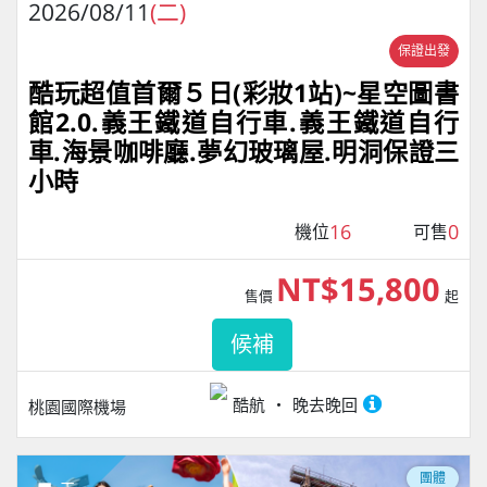
2026/08/11
(二)
保證出發
酷玩超值首爾５日(彩妝1站)~星空圖書
館2.0.義王鐵道自行車.義王鐵道自行
車.海景咖啡廳.夢幻玻璃屋.明洞保證三
小時
16
0
機位
可售
NT$15,800
售價
起
候補
酷航
晚去晚回
桃園國際機場
團體