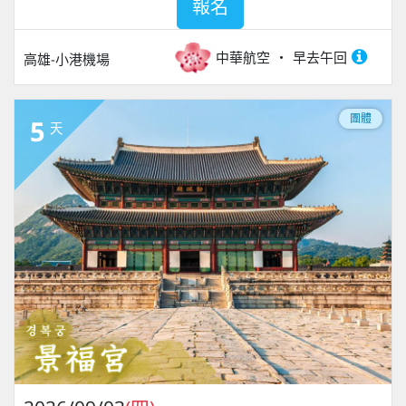
報名
中華航空
早去午回
高雄-小港機場
團體
5
天