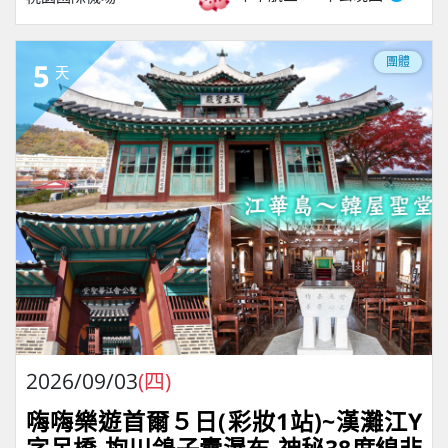
團體
5
天
2026/09/03
(四)
嗨嗨樂遊首爾５日(彩妝1站)~漢灘江Y