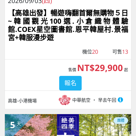
2026/09/03
(四)
【高雄出發】暢遊嗨翻首爾無購物５日
~韓國觀光100選.小倉織物體驗
館.COEX星空圖書館.恩平韓屋村.景福
宮+韓服漫步遊
20
13
機位
可售
NT$29,900
售價
起
報名
中華航空
早去午回
高雄-小港機場
團體
5
天