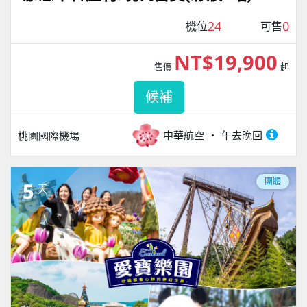
24
0
機位
可售
NT$19,900
售價
起
候補
中華航空
午去晚回
桃園國際機場
團體
5
天