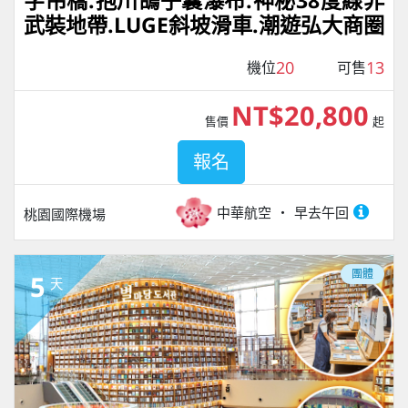
字吊橋.抱川鴿子囊瀑布.神秘38度線非
武裝地帶.LUGE斜坡滑車.潮遊弘大商圈
20
13
機位
可售
NT$20,800
售價
起
報名
中華航空
早去午回
桃園國際機場
團體
5
天