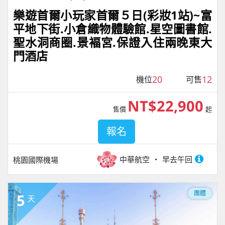
樂遊首爾小玩家首爾５日(彩妝1站)~富
平地下街.小倉織物體驗館.星空圖書館.
聖水洞商圈.景褔宮.保證入住兩晚東大
門酒店
20
12
機位
可售
NT$22,900
售價
起
報名
中華航空
早去午回
桃園國際機場
團體
5
天