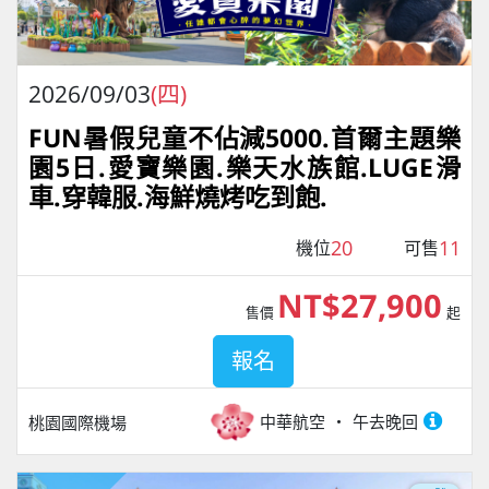
2026/09/03
(四)
FUN暑假兒童不佔減5000.首爾主題樂
園5日.愛寶樂園.樂天水族館.LUGE滑
車.穿韓服.海鮮燒烤吃到飽.
20
11
機位
可售
NT$27,900
售價
起
報名
中華航空
午去晚回
桃園國際機場