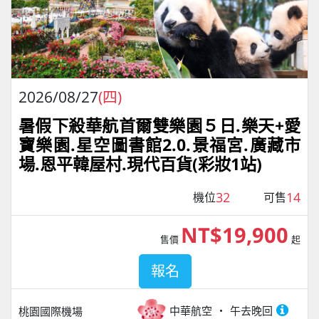
2026/08/27
(四)
暑假下殺華航首爾雙樂園５日.樂天+愛
寶樂園.星空圖書館2.0.景福宮.廣藏市
場.恩平韓屋村.現代百貨(彩妝1站)
32
14
機位
可售
NT$19,900
售價
起
報名
中華航空
午去晚回
桃園國際機場