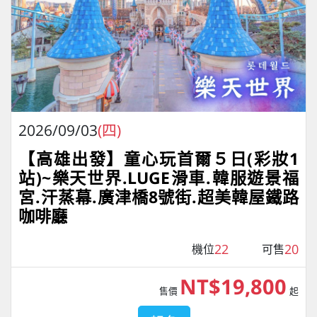
2026/09/03
(四)
【高雄出發】童心玩首爾５日(彩妝1
站)~樂天世界.LUGE滑車.韓服遊景福
宮.汗蒸幕.廣津橋8號街.超美韓屋鐵路
咖啡廳
22
20
機位
可售
NT$19,800
售價
起