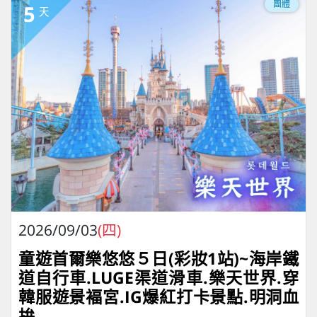
團體
5
天
2026/09/03
(四)
童遊首爾樂悠悠５日(彩妝1站)~海岸鐵
道自行車.LUGE渠道滑車.樂天世界.穿
韓服遊景褔宮.IG爆紅打卡景點.明洞血
拚