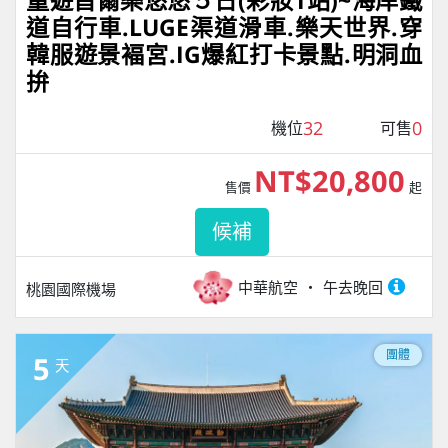
童遊首爾樂悠悠５日(彩妝1站)~海岸鐵
道自行車.LUGE渠道滑車.樂天世界.穿
韓服遊景褔宮.IG爆紅打卡景點.明洞血
拚
32
0
機位
可售
NT$20,800
售價
起
候補
中華航空
午去晚回
桃園國際機場
團體
5
天