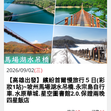
2026/09/02
(三)
【高雄出發】繽紛首爾慢旅行５日(彩
妝1站)~坡州馬場湖水吊橋.永宗島自行
車.水原華城.星空圖書館2.0.保證兩晚
四星飯店