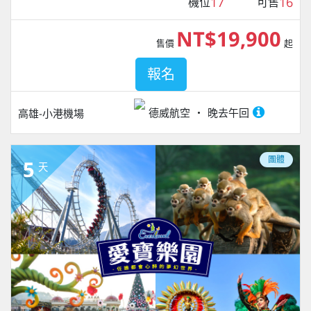
17
16
機位
可售
NT$19,900
售價
起
報名
德威航空
晚去午回
高雄-小港機場
團體
5
天