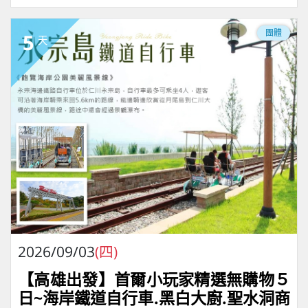
團體
5
天
2026/09/03
(四)
【高雄出發】首爾小玩家精選無購物５
日~海岸鐵道自行車.黑白大廚.聖水洞商