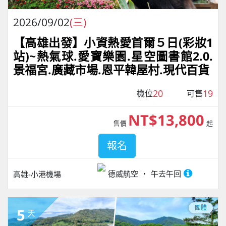
2026/09/02
(三)
【高雄出發】小資熱愛首爾５日(彩妝1
站)~熱氣球.愛寶樂園.星空圖書館2.0.
景福宮.廣藏市場.恩平韓屋村.現代百貨
20
19
機位
可售
NT$13,800
售價
起
報名
德威航空
午去午回
高雄-小港機場
團體
5
天