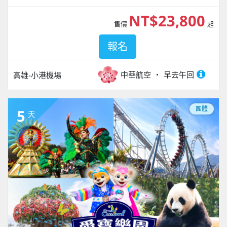
NT$23,800
售價
起
報名
中華航空
早去午回
高雄-小港機場
團體
5
天