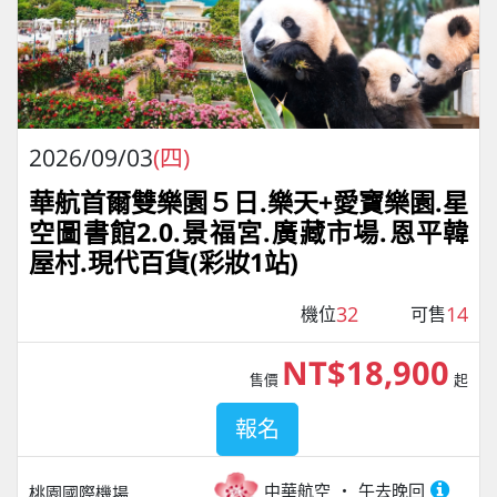
2026/09/03
(四)
華航首爾雙樂園５日.樂天+愛寶樂園.星
空圖書館2.0.景福宮.廣藏市場.恩平韓
屋村.現代百貨(彩妝1站)
32
14
機位
可售
NT$18,900
售價
起
報名
中華航空
午去晚回
桃園國際機場