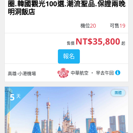
圈.韓國觀光100選.潮流聖品.保證兩晚
明洞飯店
20
19
機位
可售
NT$35,800
售價
起
報名
中華航空
早去午回
高雄-小港機場
團體
5
天