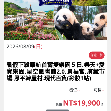
2026/08/09
(日)
保證出發
暑假下殺華航首爾雙樂園５日.樂天+愛
寶樂園.星空圖書館2.0.景福宮.廣藏市
場.恩平韓屋村.現代百貨(彩妝1站)
--
--
機位
可售
NT$19,900
售價
起