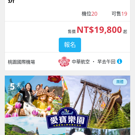
20
19
機位
可售
NT$19,800
售價
起
報名
中華航空
早去午回
桃園國際機場
團體
5
天