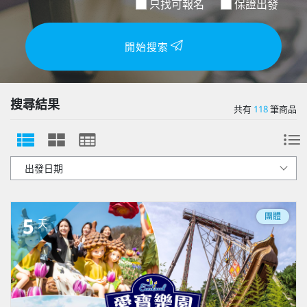
只找可報名
保證出發
開始搜索
搜尋結果
共有
118
筆商品
團體
5
天