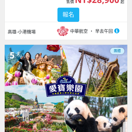
售價
起
報名
中華航空
早去午回
高雄-小港機場
團體
5
天