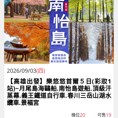
2026/09/03
(四)
【高雄出發】樂悠悠首爾５日(彩妝1
站)~月尾島海鷗船.南怡島遊船.頂級汗
蒸幕.義王鐵道自行車.春川三岳山湖水
纜車.景褔宮
20
19
機位
可售