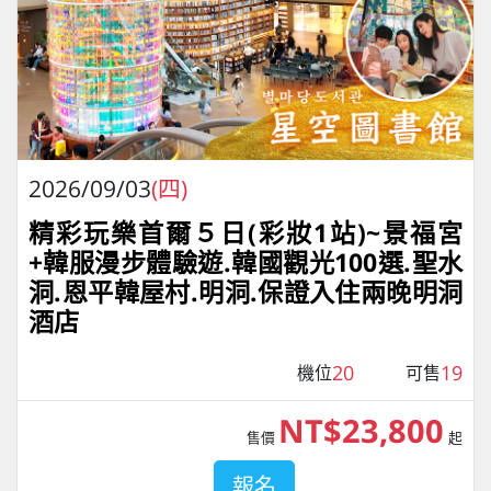
2026/09/03
(四)
精彩玩樂首爾５日(彩妝1站)~景福宮
+韓服漫步體驗遊.韓國觀光100選.聖水
洞.恩平韓屋村.明洞.保證入住兩晚明洞
酒店
20
19
機位
可售
NT$23,800
售價
起
報名