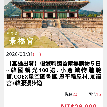
2026/08/31
(一)
【高雄出發】暢遊嗨翻首爾無購物５日
~韓國觀光100選.小倉織物體驗
館.COEX星空圖書館.恩平韓屋村.景福
宮+韓服漫步遊
20
16
機位
可售
NT$28,900