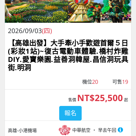
2026/09/03
(四)
【高雄出發】大手牽小手歡遊首爾５日
(彩妝1站)~復古電動車體驗.橋村炸雞
DIY.愛寶樂園.益善洞韓屋.昌信洞玩具
街.明洞
20
19
機位
可售
NT$25,500
售價
起
報名
中華航空
早去午回
高雄-小港機場