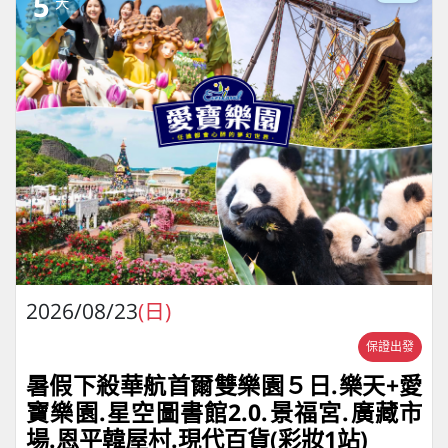
5
天
2026/08/23
(日)
保證出發
暑假下殺華航首爾雙樂園５日.樂天+愛
寶樂園.星空圖書館2.0.景福宮.廣藏市
場.恩平韓屋村.現代百貨(彩妝1站)