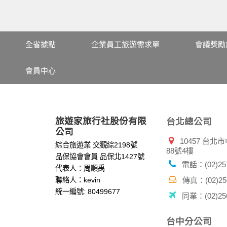
全省據點
企業員工旅遊需求單
會議獎勵
會員中心
旅遊家旅行社股份有限
台北總公司
公司
10457 台
綜合旅遊業 交觀綜2198號
88號4樓
品保協會會員 品保北1427號
電話：(02)257
代表人：周順禹
聯絡人：kevin
傳真：(02)256
統一編號: 80499677
同業：(02)256
台中分公司