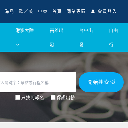
海島
歐／美
中東
首頁
同業專區
會員登入
港澳大陸
高雄出
台中出
自由
發
發
行
開始搜索
只找可報名
保證出發