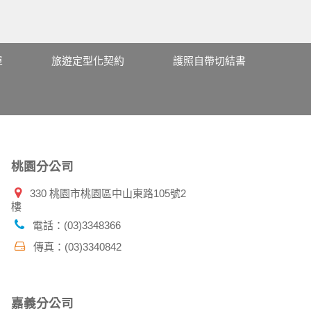
單
旅遊定型化契約
護照自帶切結書
桃園分公司
330 桃園市桃園區中山東路105號2
樓
電話：(03)3348366
傳真：(03)3340842
嘉義分公司