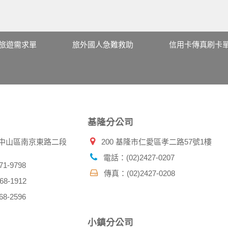
旅遊需求單
旅外國人急難救助
信用卡傳真刷卡
基隆分公司
北市中山區南京東路二段
200 基隆市仁愛區孝二路57號1樓
電話：(02)2427-0207
1-9798
傳真：(02)2427-0208
8-1912
8-2596
小鎮分公司