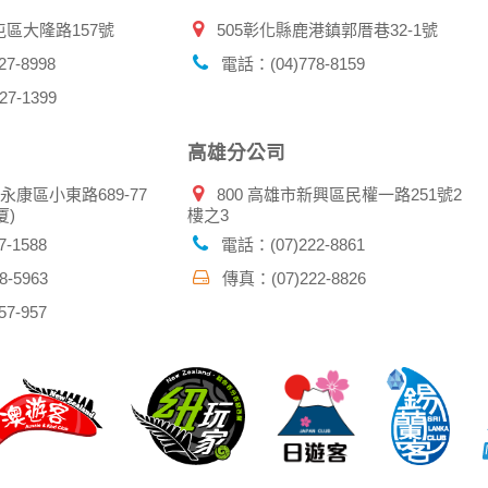
屯區大隆路157號
505彰化縣鹿港鎮郭厝巷32-1號
7-8998
電話：(04)778-8159
7-1399
高雄分公司
市永康區小東路689-77
800 高雄市新興區民權一路251號2
厦)
樓之3
-1588
電話：(07)222-8861
-5963
傳真：(07)222-8826
7-957