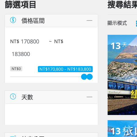
篩選項目
搜尋結
價格區間
顯示模式
NT$
~
NT$
13
天
NT$0
NT$170,800 - NT$183,800
天數
13
天