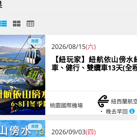
果
團體
2026/08/15
(六)
【紐玩家】紐航依山傍水紐
車、健行、雙纜車13天(全程
紐西蘭航
桃園國際機場
晚去早回
團體
2026/09/03
(四)