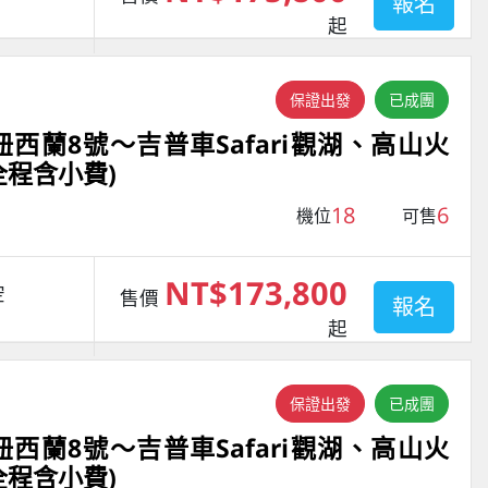
報名
起
保證出發
已成團
西蘭8號～吉普車Safari觀湖、高山火
全程含小費)
18
6
機位
可售
NT$173,800
空
售價
報名
起
保證出發
已成團
西蘭8號～吉普車Safari觀湖、高山火
全程含小費)