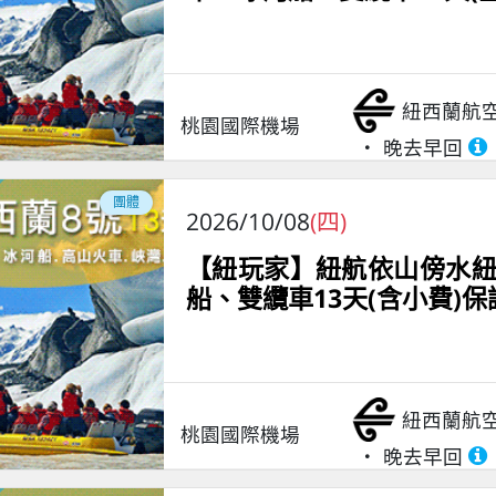
紐西蘭航
桃園國際機場
晚去早回
團體
2026/10/08
(四)
【紐玩家】紐航依山傍水紐
船、雙纜車13天(含小費)
紐西蘭航
桃園國際機場
晚去早回