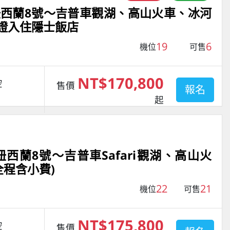
西蘭8號～吉普車觀湖、高山火車、冰河
保證入住隱士飯店
19
6
機位
可售
NT$170,800
空
售價
報名
起
西蘭8號～吉普車Safari觀湖、高山火
全程含小費)
22
21
機位
可售
NT$175,800
空
售價