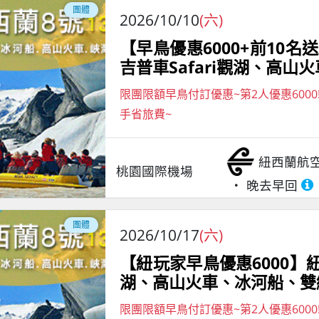
團體
2026/10/10
(六)
【早鳥優惠6000+前10
吉普車Safari觀湖、高山
限團限額早鳥付訂優惠~第2人優惠6000
手省旅費~
紐西蘭航
桃園國際機場
晚去早回
團體
2026/10/17
(六)
【紐玩家早鳥優惠6000】紐
湖、高山火車、冰河船、雙纜
限團限額早鳥付訂優惠~第2人優惠6000