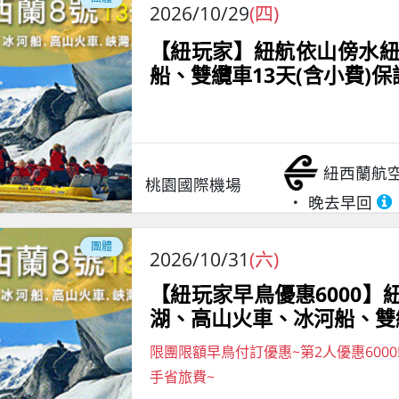
2026/10/29
(四)
【紐玩家】紐航依山傍水紐
船、雙纜車13天(含小費)
紐西蘭航
桃園國際機場
晚去早回
團體
2026/10/31
(六)
【紐玩家早鳥優惠6000】紐
湖、高山火車、冰河船、雙纜
限團限額早鳥付訂優惠~第2人優惠6000
手省旅費~