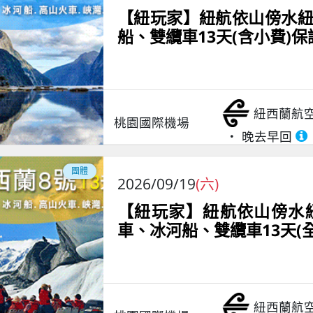
【紐玩家】紐航依山傍水紐
船、雙纜車13天(含小費)
紐西蘭航
桃園國際機場
晚去早回
團體
2026/09/19
(六)
【紐玩家】紐航依山傍水紐
車、冰河船、雙纜車13天(
紐西蘭航