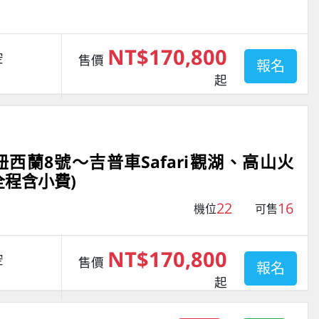
NT$170,800
空
售價
報名
起
西蘭8號～吉普車Safari觀湖、高山火
全程含小費)
22
16
機位
可售
NT$170,800
空
售價
報名
起