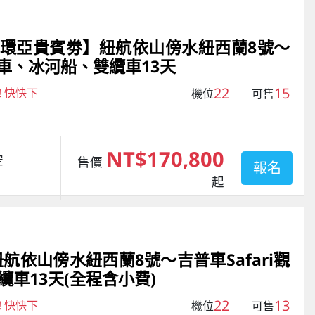
名送環亞貴賓劵】紐航依山傍水紐西蘭8號～
火車、冰河船、雙纜車13天
22
15
! 快快下
機位
可售
NT$170,800
空
售價
報名
起
航依山傍水紐西蘭8號～吉普車Safari觀
車13天(全程含小費)
22
13
! 快快下
機位
可售