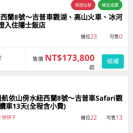
保證出發
確定成團
西蘭8號～吉普車觀湖、高山火車、冰河
保證入住隱士飯店
23
0
機位
可售
NT$173,800
空
售價
候補
起
航依山傍水紐西蘭8號～吉普車Safari觀
車13天(全程含小費)
22
13
! 快快下
機位
可售