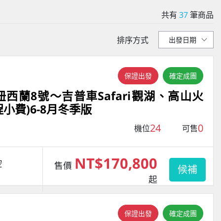
共有
37
筆商品
排序方式
保證出發
確定成團
西蘭8號～吉普車Safari觀湖、高山火
小費)6-8月冬季版
24
0
機位
可售
NT$170,800
空
售價
候補
起
保證出發
確定成團