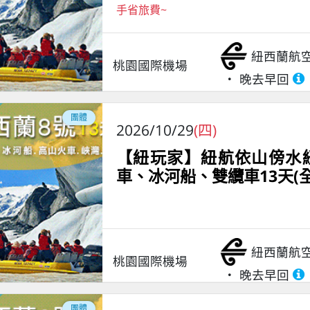
手省旅費~
紐西蘭航
桃園國際機場
晚去早回
團體
2026/10/29
(四)
【紐玩家】紐航依山傍水紐
車、冰河船、雙纜車13天(
紐西蘭航
桃園國際機場
晚去早回
團體