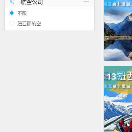
航空公司
不限
紐西蘭航空
13
天