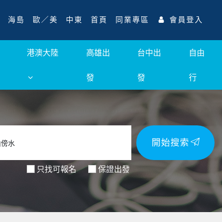
海島
歐／美
中東
首頁
同業專區
會員登入
港澳大陸
高雄出
台中出
自由
發
發
行
開始搜索
只找可報名
保證出發